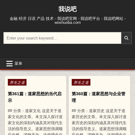
跳至内容
我说吧
金融 经济 日语 产品 技术 - 我说吧官网 - 我说吧平台 - 我说吧网站 -
woshuoba.com
搜索：
菜单
Posted in
Posted in
养生之道
养生之道
第361篇：道家思想的当代启
第360篇：道家思想与企业管
示
理
## 分类：道家文化 这是关于道
## 分类：道家历史 这是关于道
家文化的文章。本文深入探讨道
家历史的文章。本文深入探讨道
家文化的深刻内涵及其对现代生
家历史的深刻内涵及其对现代生
活的指导意义。道家思想强调顺
活的指导意义。道家思想强调顺
应自然、清静无为，这些理念在
应自然、清静无为，这些理念在