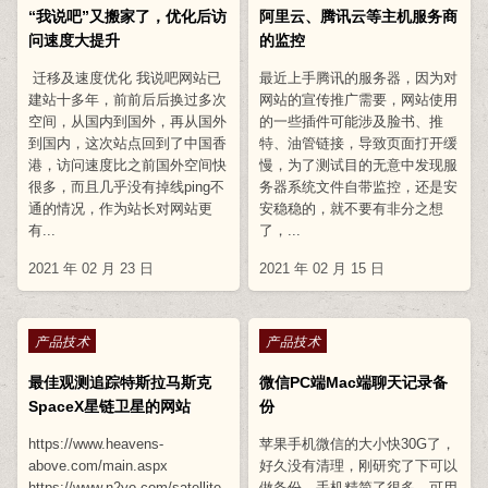
“我说吧”又搬家了，优化后访
阿里云、腾讯云等主机服务商
问速度大提升
的监控
迁移及速度优化 我说吧网站已
最近上手腾讯的服务器，因为对
建站十多年，前前后后换过多次
网站的宣传推广需要，网站使用
空间，从国内到国外，再从国外
的一些插件可能涉及脸书、推
到国内，这次站点回到了中国香
特、油管链接，导致页面打开缓
港，访问速度比之前国外空间快
慢，为了测试目的无意中发现服
很多，而且几乎没有掉线ping不
务器系统文件自带监控，还是安
通的情况，作为站长对网站更
安稳稳的，就不要有非分之想
有...
了，...
2021 年 02 月 23 日
2021 年 02 月 15 日
Posted in
Posted in
产品技术
产品技术
最佳观测追踪特斯拉马斯克
微信PC端Mac端聊天记录备
SpaceX星链卫星的网站
份
https://www.heavens-
苹果手机微信的大小快30G了，
above.com/main.aspx
好久没有清理，刚研究了下可以
https://www.n2yo.com/satellite
做备份，手机精简了很多，可用