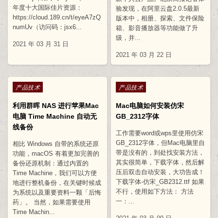
年度十大国际佳片资源：
验发现，在阿里云盘2.0.5最新
https://cloud.189.cn/t/eyeA7zQ
版本中，相册、探索、文件保险
numUv（访问码：jsx6...
箱、影音播放器等功能做了升
级，并...
2021 年 03 月 31 日
2021 年 03 月 22 日
Posted in
Posted in
产品技术
产品技术
利用群晖 NAS 进行苹果Mac
Mac电脑如何安装仿宋
电脑 Time Machine 自动无
GB_2312字体
线备份
工作需要word或wps里使用仿宋
GB_2312字体，但Mac电脑里自
相比 Windows 自带的系统还原
带是没有的，到处找安装方法，
功能，macOS 有着更加完善的
其实很简单，下载字体，然后解
备份还原机制：通过内置的
压后双击自动安装，大功告成！
Time Machine，我们可以方便
下载字体-仿宋_GB2312.ttf 如果
地进行整机备份，在关键时候成
不行，使用如下方法： 方法
为系统以及重要资料一颗「后悔
一：...
药」。 当然，如果需要使用
Time Machin...