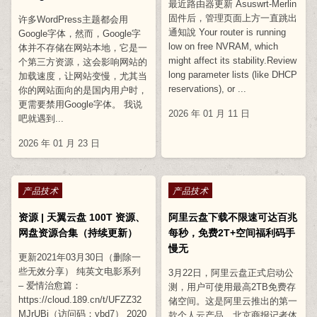
最近路由器更新 Asuswrt-Merlin
固件后，管理页面上方一直跳出
许多WordPress主题都会用
通知說 Your router is running
Google字体，然而，Google字
low on free NVRAM, which
体并不存储在网站本地，它是一
might affect its stability.Review
个第三方资源，这会影响网站的
long parameter lists (like DHCP
加载速度，让网站变慢，尤其当
reservations), or ...
你的网站面向的是国内用户时，
更需要禁用Google字体。 我说
2026 年 01 月 11 日
吧就遇到...
2026 年 01 月 23 日
Posted in
Posted in
产品技术
产品技术
资源 | 天翼云盘 100T 资源、
阿里云盘下载不限速可达百兆
网盘资源合集（持续更新）
每秒，免费2T+空间福利码手
慢无
更新2021年03月30日（删除一
些无效分享） 纯英文电影系列
3月22日，阿里云盘正式启动公
– 爱情治愈篇：
测，用户可使用最高2TB免费存
https://cloud.189.cn/t/UFZZ32
储空间。这是阿里云推出的第一
MJrUBj（访问码：ybd7） 2020
款个人云产品。北京商报记者体