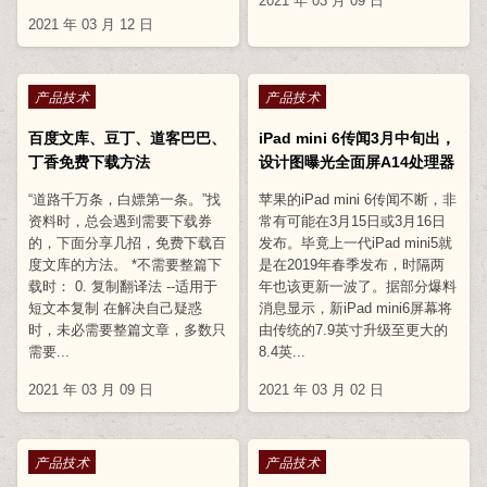
2021 年 03 月 09 日
2021 年 03 月 12 日
Posted in
Posted in
产品技术
产品技术
百度文库、豆丁、道客巴巴、
iPad mini 6传闻3月中旬出，
丁香免费下载方法
设计图曝光全面屏A14处理器
“道路千万条，白嫖第一条。”找
苹果的iPad mini 6传闻不断，非
资料时，总会遇到需要下载券
常有可能在3月15日或3月16日
的，下面分享几招，免费下载百
发布。毕竟上一代iPad mini5就
度文库的方法。 *不需要整篇下
是在2019年春季发布，时隔两
载时： 0. 复制翻译法 --适用于
年也该更新一波了。据部分爆料
短文本复制 在解决自己疑惑
消息显示，新iPad mini6屏幕将
时，未必需要整篇文章，多数只
由传统的7.9英寸升级至更大的
需要...
8.4英...
2021 年 03 月 09 日
2021 年 03 月 02 日
Posted in
Posted in
产品技术
产品技术