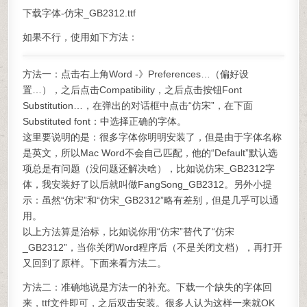
下载字体-仿宋_GB2312.ttf
如果不行，使用如下方法：
方法一：点击右上角Word -》Preferences…（偏好设
置…），之后点击Compatibility，之后点击按钮Font
Substitution…，在弹出的对话框中点击“仿宋”，在下面
Substituted font：中选择正确的字体。
这里要说明的是：很多字体你明明安装了，但是由于字体名称
是英文，所以Mac Word不会自己匹配，他的“Default”默认选
项总是有问题（没问题还解决啥），比如说仿宋_GB2312字
体，我安装好了以后就叫做FangSong_GB2312。另外小提
示：虽然“仿宋”和“仿宋_GB2312”略有差别，但是几乎可以通
用。
以上方法算是治标，比如说你用“仿宋”替代了“仿宋
_GB2312”，当你关闭Word程序后（不是关闭文档），再打开
又回到了原样。下面来看方法二。
方法二：准确地说是方法一的补充。下载一个缺失的字体回
来，ttf文件即可，之后双击安装。很多人认为这样一来就OK