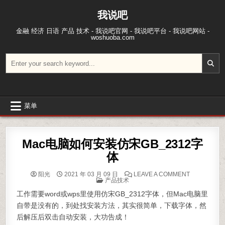
跳至内容
我说吧
金融 经济 日语 产品 技术 - 我说吧官网 - 我说吧平台 - 我说吧网站 -
woshuoba.com
搜索：
菜单
Mac电脑如何安装仿宋GB_2312字
体
ON MAC电
阳光
2021 年 03 月 09 日
LEAVE A COMMENT
POSTED IN
产品技术
工作需要word或wps里使用仿宋GB_2312字体，但Mac电脑里
自带是没有的，到处找安装方法，其实很简单，下载字体，然
后解压后双击自动安装，大功告成！