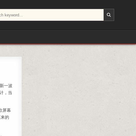
面屏A14处理器
更新一波
设计，当
新款屏幕
原来的
低。