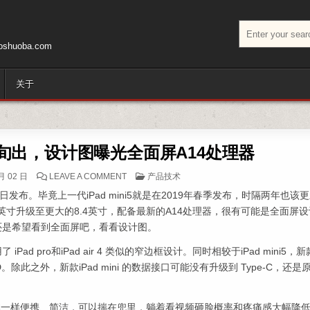
搜索：
huoba.com
关于
3月中旬出，设计图曝光全面屏A14处理器
ON IPAD MINI 6传闻3月中旬出，设计图曝光全
POSTED IN
月 02 日
LEAVE A COMMENT
产品技术
16日发布。毕竟上一代iPad mini5就是在2019年春季发布，时隔两年也该
7.9英寸升级至更大的8.4英寸，配备最新的A14处理器，很有可能是全面屏
还是希望看到全面屏吧，看看设计图。
Pad pro和iPad air 4 类似的窄边框设计。同时相较于iPad mini5，
 ID。除此之外，新款iPad mini 的数据接口可能没有升级到 Type-C，还是
i 5 ，像书本一样便携、简洁，可以揣在兜里，躺着看视频砸脸概率和疼痛感大幅降