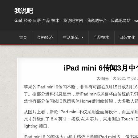
跳至内容
我说吧
金融 经济 日语 产品 技术 - 我说吧官网 - 我说吧平台 - 我说吧网站 - wos
首页
金融经济
生活随笔
产品技术
日韩文化
iPad mini 6传闻
阳光
2021 年 03 
苹果的iPad mini 6传闻不断，非常有可能在3月15日或3月
了。据部分爆料消息显示，新iPad mini6屏幕将由传统的
然也有部分传闻依旧保留实体Home键指纹解锁，大多数人
从图片上看，新款 iPad mini 不仅采用全面屏设计，而且采用了 i
尺寸升级到了 8.4 英寸，搭载 A14 芯片，采用侧边 Touch
lighting 接口。
iPad mini 6 的整体大小和手感依旧参照iPad min