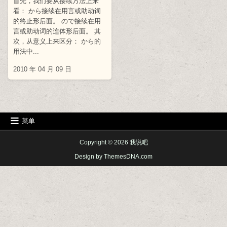
首先，我们要从接续方法上来
看： から接续在用言或助动词
的终止形后面。 ので接续在用
言或助动词的连体形后面。 其
次，从意义上来区分： から的
用法中...
2010 年 04 月 09 日
菜单
Copyright © 2026 我说吧
Design by ThemesDNA.com