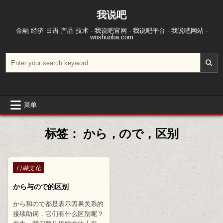
跳至内容
我说吧
金融 经济 日语 产品 技术 - 我说吧官网 - 我说吧平台 - 我说吧网站 -
woshuoba.com
搜索：
菜单
标签：
から，ので，区别
Posted in
日韩文化
から与ので的区别
から和ので都是表示因果关系的
接续助词，它们有什么区别呢？