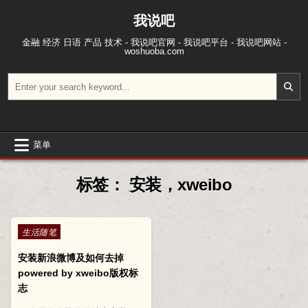
跳至内容
我说吧
金融 经济 日语 产品 技术 - 我说吧官网 - 我说吧平台 - 我说吧网站 -
woshuoba.com
搜索：
菜单
标签：
安装，xweibo
Posted in
生活随笔
安装新浪微博及如何去掉
powered by xweibo版权标
志