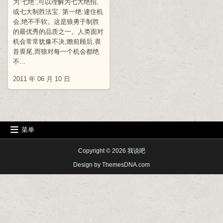
为”七绝”,可以理解为七大绝招,
或七大制胜法宝. 第一绝:逮住机
会,绝不手软。这是狼勇于制胜
的最优秀的品质之一。人类面对
机会常常犹豫不决,瞻前顾后,畏
首畏尾,而狼对每一个机会都绝
不...
2011 年 06 月 10 日
菜单
Copyright © 2026 我说吧
Design by ThemesDNA.com