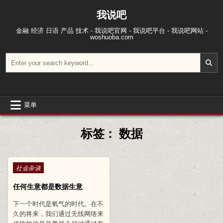
跳至内容
我说吧
金融 经济 日语 产品 技术 - 我说吧官网 - 我说吧平台 - 我说吧网站 -
woshuoba.com
搜索：
菜单
标签：
数据
Posted in
社会杂谈
任何生意都是数据生意
下一个时代是氧气的时代。在不
久的将来，我们通过无线网络来