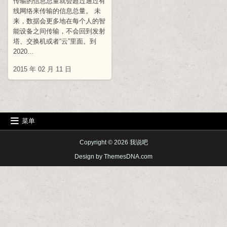
传输的信息总量就会超过通过有
线网络来传输的信息总量。 未
来，数据会更多地在每个人的智
能设备之间传输，不会回到发射
塔、交换机或者“云”里面。到
2020...
2015 年 02 月 11 日
菜单
Copyright © 2026 我说吧
Design by ThemesDNA.com