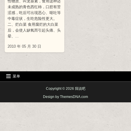
性物质、叫龙葵素，食用这种还
未成熟的青色西红柿，口腔有苦
涩感，吃后可出现恶心、呕吐等
中毒症状，生吃危险性更大。
二、烂白菜 食用腐烂的大白菜
后，会使人缺氧而引起头痛、头
晕、...
2010 年 05 月 30 日
菜单
Copyright © 2026 我说吧
Design by ThemesDNA.com