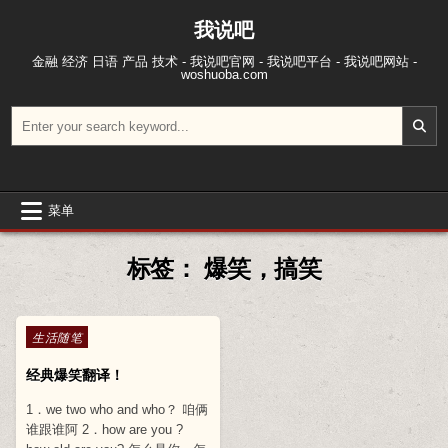
跳至内容
我说吧
金融 经济 日语 产品 技术 - 我说吧官网 - 我说吧平台 - 我说吧网站 -
woshuoba.com
搜索：
菜单
标签：
爆笑，搞笑
Posted in
生活随笔
经典爆笑翻译！
1．we two who and who？ 咱俩
谁跟谁阿 2．how are you ?