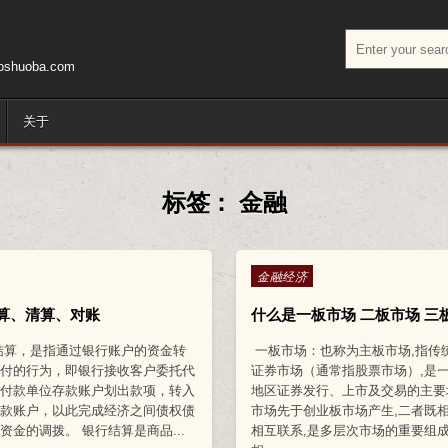
搜索：
huoba.com
关于
标签：
金融
Posted in
金融经济
算、清算、对账
什么是一板市场 二板市场 三
结算，是指通过银行账户的资金转
一板市场：也称为主板市场,指传
收付的行为，即银行接收客户委托代
证券市场（通常指股票市场）,是
从付款单位存款账户划出款项，转入
地区证券发行、上市及交易的主要
存款账户，以此完成经济之间债权债
市场先于创业板市场产生,二者既
资金的调拨。 银行结算是商品...
相互联系,是多层次市场的重要组