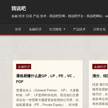
跳至内容
我说吧
金融 经济 日语 产品 技术 - 我说吧官网 - 我说吧平台 - 我说吧网站 - wos
首页
金融经济
生活随笔
产品技术
日韩文化
Posted in
Posted in
金融经济
金融经济
通俗易懂什么是GP，LP，PE，VC，
清分、结
FOF
结算 银行
移所实现
普通合伙人（General Partner， GP） 大多数
收代付，
时候，GP， LP是同时存在的。而且他们主要
收款单位
存在在一些需要大额度资金投资的公司里，比
务的清算或
如私募基金（PE，Private Equity），对冲基