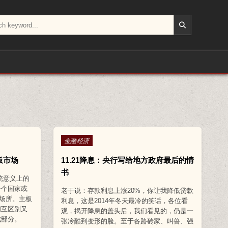
Posted in
金融经济
板市场
11.21降息：央行写给地方政府最后的情
书
统意义上的
一个国家或
老于说：存款利息上涨20%，你让我降低贷款
场所。主板
利息，这是2014年冬天最冷的笑话，各位看
相互区别又
观，揭开降息的盖头后，我们看见的，仍是一
成部分。
张冷酷到变形的脸。至于各路砖家、叫兽、强