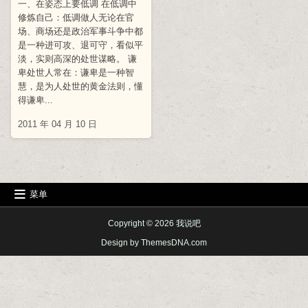
一、在姿态上要低调 在低调中
修炼自己：低调做人无论在官
场、商场还是政治军事斗争中都
是一种进可攻、退可守，看似平
淡，实则高深的处世谋略。 谦
卑处世人常在：谦卑是一种智
慧，是为人处世的黄金法则，懂
得谦卑...
2011 年 04 月 10 日
菜单
Copyright © 2026 我说吧
Design by ThemesDNA.com