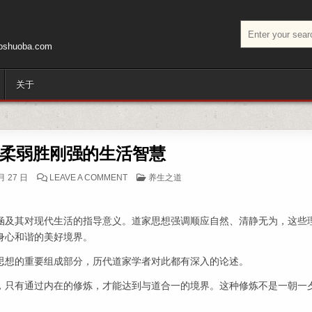
搜索：
huoba.com
关于
：柔弱胜刚强的生活智慧
ON 第089篇：柔弱胜刚强的生活智慧
POSTED IN
月 27 日
LEAVE A COMMENT
养生之道
涵及其对现代生活的指导意义。道家思想强调顺应自然、清静无为，这些
身心和谐的美好境界。
思想的重要组成部分，历代道家学者对此都有深入的论述。
，只有通过内在的修炼，才能达到与道合一的境界。这种修炼不是一朝一