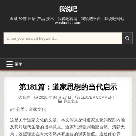
跳至内容
我说吧
金融 经济 日语 产品 技术 - 我说吧官网 - 我说吧平台 - 我说吧网站 -
woshuoba.com
搜索：
菜单
第181篇：道家思想的当代启示
ON 第18
阳光
2026 年 04 月 27 日
LEAVE A COMMENT
POSTED IN
养生之道
## 分类：道家文化
这是关于道家文化的文章。本文深入探讨道家文化的深刻内涵
及其对现代生活的指导意义。道家思想强调顺应自然、清静无
为，这些理念在今天依然具有重要的现实价值。通过修心养