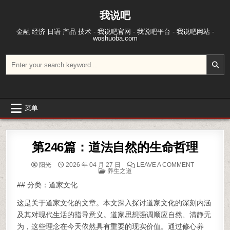
跳至内容
我说吧
金融 经济 日语 产品 技术 - 我说吧官网 - 我说吧平台 - 我说吧网站 -
woshuoba.com
搜索：
菜单
第246篇：道法自然的生命哲理
ON 第24
阳光
2026 年 04 月 27 日
LEAVE A COMMENT
POSTED IN
养生之道
## 分类：道家文化
这是关于道家文化的文章。本文深入探讨道家文化的深刻内涵
及其对现代生活的指导意义。道家思想强调顺应自然、清静无
为，这些理念在今天依然具有重要的现实价值。通过修心养