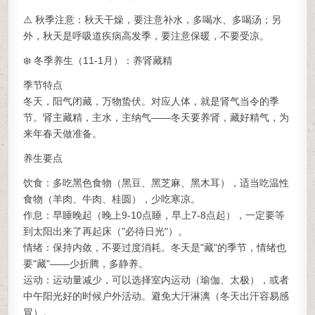
⚠️ 秋季注意：秋天干燥，要注意补水，多喝水、多喝汤；另
外，秋天是呼吸道疾病高发季，要注意保暖，不要受凉。
❄️ 冬季养生（11-1月）：养肾藏精
季节特点
冬天，阳气闭藏，万物蛰伏。对应人体，就是肾气当令的季
节。肾主藏精，主水，主纳气——冬天要养肾，藏好精气，为
来年春天做准备。
养生要点
饮食：多吃黑色食物（黑豆、黑芝麻、黑木耳），适当吃温性
食物（羊肉、牛肉、桂圆），少吃寒凉。
作息：早睡晚起（晚上9-10点睡，早上7-8点起），一定要等
到太阳出来了再起床（"必待日光"）。
情绪：保持内敛，不要过度消耗。冬天是"藏"的季节，情绪也
要"藏"——少折腾，多静养。
运动：运动量减少，可以选择室内运动（瑜伽、太极），或者
中午阳光好的时候户外活动。避免大汗淋漓（冬天出汗容易感
冒）。