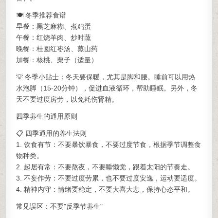
🍽️ 冬季推荐食谱
早餐：黑芝麻糊、煮鸡蛋
午餐：红烧羊肉、炒时蔬
晚餐：桂圆红枣汤、蒸山药
加餐：核桃、栗子（适量）
💡 冬季小贴士：冬天要保暖，尤其是脚和腰。睡前可以用热
水泡脚（15-20分钟），促进血液循环，帮助睡眠。另外，冬
天不要过度房劳，以免耗伤肾精。
四季养生的通用原则
📋 四季通用的养生法则
1. 饮食有节：不要暴饮暴食，不要过度节食，根据季节调整食
物种类。
2. 起居有常：不要熬夜，不要睡懒觉，跟着太阳的节奏走。
3. 不妄作劳：不要过度劳累，也不要过度安逸，运动要适度。
4. 精神内守：情绪要稳定，不要大喜大悲，保持心态平和。
常见误区：不要"反季节养生"