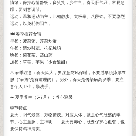
情绪：保持心情舒畅，多笑笑，少生气。春天肝气旺，容易急
躁，要刻意调节。
运动：温和运动为主，比如散步、太极拳、八段锦。不要剧烈
运动，以免耗伤阳气。
🍽️ 春季推荐食谱
早餐：菠菜粥、芹菜炒蛋
午餐：清炒时蔬、枸杞炖鸡
晚餐：菊花茶、蒸山药
加餐：草莓、苹果（少食酸甜）
⚠️ 春季注意：春天风大，要注意防风保暖，不要过早脱掉厚衣
服（"春捂"是有道理的）。另外，春天是传染病高发季，要注
意个人卫生，勤洗手。
☀️ 夏季养生（5-7月）：养心避暑
季节特点
夏天，阳气最盛，万物繁茂。对应人体，就是心气旺盛的季
节。心主血脉，主神明——夏天要养心，既要保护心血管，也
要保持精神清爽。