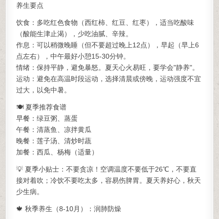
养生要点
饮食：多吃红色食物（西红柿、红豆、红枣），适当吃酸味
（酸能生津止渴），少吃油腻、辛辣。
作息：可以稍微晚睡（但不要超过晚上12点），早起（早上6
点左右），中午最好小憩15-30分钟。
情绪：保持平静，避免暴怒。夏天心火易旺，要学会"静养"。
运动：避免在高温时段运动，选择清晨或傍晚，运动强度不宜
过大，以免中暑。
🍽️ 夏季推荐食谱
早餐：绿豆粥、蒸蛋
午餐：清蒸鱼、凉拌黄瓜
晚餐：莲子汤、清炒时蔬
加餐：西瓜、杨梅（适量）
💡 夏季小贴士：不要贪凉！空调温度不要低于26℃，不要直
接对着吹；冷饮不要吃太多，容易伤脾胃。夏天养好心，秋天
少生病。
🍁 秋季养生（8-10月）：润肺防燥