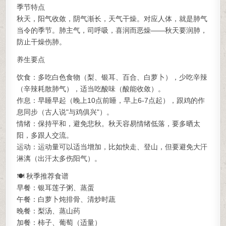
季节特点
秋天，阳气收敛，阴气渐长，天气干燥。对应人体，就是肺气
当令的季节。肺主气，司呼吸，喜润而恶燥——秋天要润肺，
防止干燥伤肺。
养生要点
饮食：多吃白色食物（梨、银耳、百合、白萝卜），少吃辛辣
（辛辣耗散肺气），适当吃酸味（酸能收敛）。
作息：早睡早起（晚上10点前睡，早上6-7点起），跟鸡的作
息同步（古人说"与鸡俱兴"）。
情绪：保持平和，避免悲秋。秋天容易情绪低落，要多晒太
阳，多跟人交流。
运动：运动量可以适当增加，比如快走、登山，但要避免大汗
淋漓（出汗太多伤阳气）。
🍽️ 秋季推荐食谱
早餐：银耳莲子粥、蒸蛋
午餐：白萝卜炖排骨、清炒时蔬
晚餐：梨汤、蒸山药
加餐：柿子、葡萄（适量）