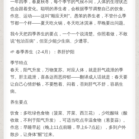
一年四季，春夏秋冬，每个季节的气候不同，人体的生理状态
也会跟着变化。聪明的养生者，会根据季节调整自己的饮食、
作息、运动——这叫"顺应天时"。愚笨的养生者，不管什么季
节都一个样——夏天吃火锅，冬天吃冰淇淋，早晚要出问题。
我今天把四季养生的要点，一个一个说清楚。你照着做，不敢
说"包治百病"，但至少能少生病、少遭罪。
🌱 春季养生（2-4月）：养肝护阳
季节特点
春天，阳气升发，万物复苏。对应人体，就是肝气疏泄的季
节。肝主疏泄，喜条达而恶抑郁——翻译成人话就是：春天要
让自己心情舒畅，不要憋着、闷着，否则肝气不舒，容易生
病。
养生要点
饮食：多吃绿色食物（菠菜、芹菜、西兰花），少吃酸味（酸
收敛，不利于阳气升发），可适当吃点辛温食物（葱姜蒜）。
作息：早睡早起（晚上11点前睡，早上6-7点起），多到户外
散步，让身体"醒"过来。