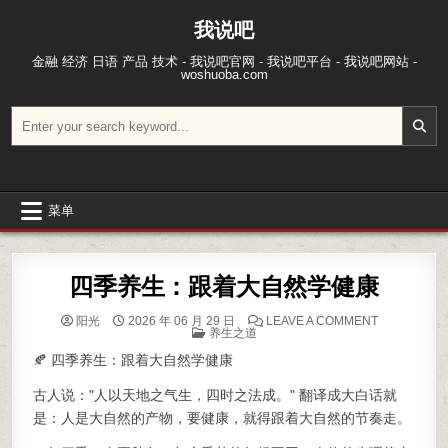
跳至内容
我说吧
金融 经济 日语 产品 技术 - 我说吧官网 - 我说吧平台 - 我说吧网站 -
woshuoba.com
搜索：
菜单
四季养生：跟着大自然学健康
ON 四季养
阳光
2026 年 06 月 29 日
LEAVE A COMMENT
POSTED IN
养生之道
🍂 四季养生：跟着大自然学健康
古人说："人以天地之气生，四时之法成。" 翻译成大白话就
是：人是大自然的产物，要健康，就得跟着大自然的节奏走。