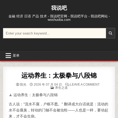
跳至内容
我说吧
金融 经济 日语 产品 技术 - 我说吧官网 - 我说吧平台 - 我说吧网站 -
woshuoba.com
搜索：
菜单
运动养生：太极拳与八段锦
ON 运动养
阳光
2026 年 07 月 04 日
LEAVE A COMMENT
POSTED IN
养生之道
🧘 运动养生：太极拳与八段锦
古人说："流水不腐，户枢不蠹。" 翻译成大白话就是：流动的
水不会腐臭，转动的门轴不会被虫蛀——人也是一样，要动起
来，才不会生病。