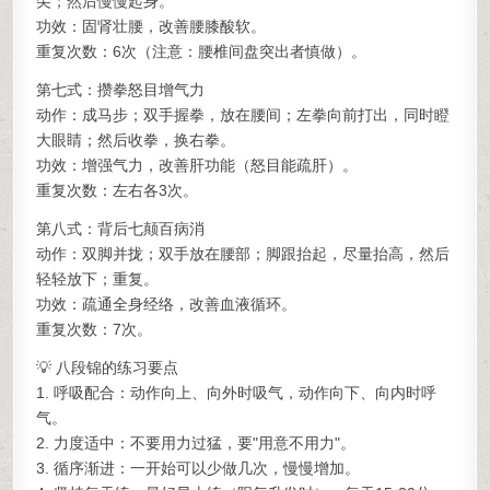
尖；然后慢慢起身。
功效：固肾壮腰，改善腰膝酸软。
重复次数：6次（注意：腰椎间盘突出者慎做）。
第七式：攒拳怒目增气力
动作：成马步；双手握拳，放在腰间；左拳向前打出，同时瞪
大眼睛；然后收拳，换右拳。
功效：增强气力，改善肝功能（怒目能疏肝）。
重复次数：左右各3次。
第八式：背后七颠百病消
动作：双脚并拢；双手放在腰部；脚跟抬起，尽量抬高，然后
轻轻放下；重复。
功效：疏通全身经络，改善血液循环。
重复次数：7次。
💡 八段锦的练习要点
1. 呼吸配合：动作向上、向外时吸气，动作向下、向内时呼
气。
2. 力度适中：不要用力过猛，要"用意不用力"。
3. 循序渐进：一开始可以少做几次，慢慢增加。