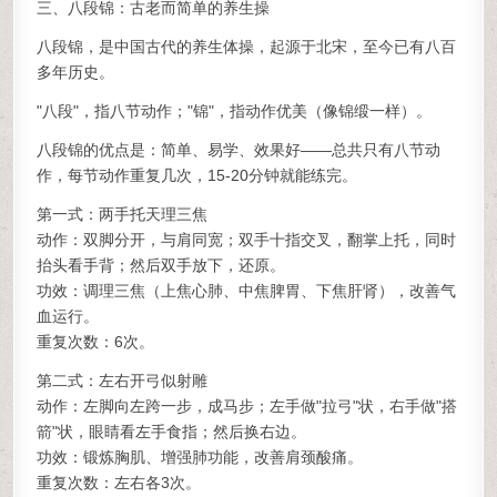
三、八段锦：古老而简单的养生操
八段锦，是中国古代的养生体操，起源于北宋，至今已有八百
多年历史。
"八段"，指八节动作；"锦"，指动作优美（像锦缎一样）。
八段锦的优点是：简单、易学、效果好——总共只有八节动
作，每节动作重复几次，15-20分钟就能练完。
第一式：两手托天理三焦
动作：双脚分开，与肩同宽；双手十指交叉，翻掌上托，同时
抬头看手背；然后双手放下，还原。
功效：调理三焦（上焦心肺、中焦脾胃、下焦肝肾），改善气
血运行。
重复次数：6次。
第二式：左右开弓似射雕
动作：左脚向左跨一步，成马步；左手做"拉弓"状，右手做"搭
箭"状，眼睛看左手食指；然后换右边。
功效：锻炼胸肌、增强肺功能，改善肩颈酸痛。
重复次数：左右各3次。