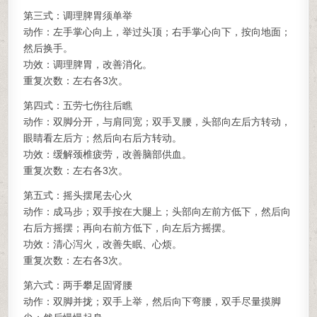
第三式：调理脾胃须单举
动作：左手掌心向上，举过头顶；右手掌心向下，按向地面；
然后换手。
功效：调理脾胃，改善消化。
重复次数：左右各3次。
第四式：五劳七伤往后瞧
动作：双脚分开，与肩同宽；双手叉腰，头部向左后方转动，
眼睛看左后方；然后向右后方转动。
功效：缓解颈椎疲劳，改善脑部供血。
重复次数：左右各3次。
第五式：摇头摆尾去心火
动作：成马步；双手按在大腿上；头部向左前方低下，然后向
右后方摇摆；再向右前方低下，向左后方摇摆。
功效：清心泻火，改善失眠、心烦。
重复次数：左右各3次。
第六式：两手攀足固肾腰
动作：双脚并拢；双手上举，然后向下弯腰，双手尽量摸脚