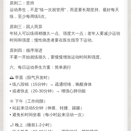
原则二：坚持
运动养生，不是"练一次就管用"，而是要长期坚持。最好每天
练，至少每周练5次。
原则三：因人而异
年轻人可以练得稍微久一点、强度大一点；老年人要减少运动
时间和强度；慢性病患者要在医生指导下运动。
原则四：循序渐进
不要一开始就练很久，要慢慢增加运动时间和强度。
六、每日运动养生方案：简单易行
🌅 早晨（阳气升发时）
• 练八段锦（15分钟）→ 疏通经络，唤醒身体
• 或者快走（20-30分钟）→ 增强心肺功能
🌞 下午（工作间隙）
• 站起来活动5分钟（伸展、转腰、踢腿）
• 避免长时间坐着（每小时起来活动一次）
🌙 晚上（睡前1-2小时）