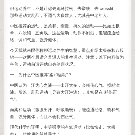
但运动养生，不是让你去跑马拉松、去举铁、去 crossfit——
那些运动太剧烈，不适合大多数人，尤其是中老年人。
中医推荐的运动，是柔和、缓慢、持久的运动——比如太极
拳、八段锦、五禽戏。这些运动，动作不剧烈，但能疏通经
络、调和气血、强身健体。
今天我就来跟你聊聊运动养生的智慧，重点介绍太极拳和八段
锦——这两个最适合普通人的养生运动。注意：以下内容仅为
科普，运动前请评估自身健康状况。
一、为什么中医推荐"柔和运动"？
中医认为，汗为心之液——出汗太多，会耗伤心气、损耗津
液。所以，剧烈运动（导致大汗淋漓），其实是在"耗伤正
气"。
而柔和运动（微微出汗、呼吸顺畅），能疏通经络、调和气
血、强身健体，而且不会耗伤正气。
现代科学也证明，中等强度的有氧运动（比如快走、太极
拳），对健康的益处最大：