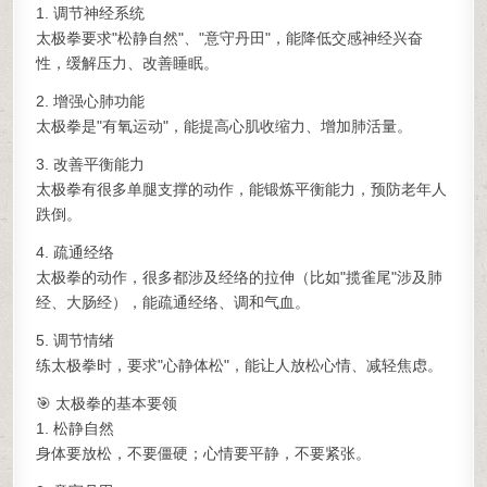
1. 调节神经系统
太极拳要求"松静自然"、"意守丹田"，能降低交感神经兴奋
性，缓解压力、改善睡眠。
2. 增强心肺功能
太极拳是"有氧运动"，能提高心肌收缩力、增加肺活量。
3. 改善平衡能力
太极拳有很多单腿支撑的动作，能锻炼平衡能力，预防老年人
跌倒。
4. 疏通经络
太极拳的动作，很多都涉及经络的拉伸（比如"揽雀尾"涉及肺
经、大肠经），能疏通经络、调和气血。
5. 调节情绪
练太极拳时，要求"心静体松"，能让人放松心情、减轻焦虑。
🎯 太极拳的基本要领
1. 松静自然
身体要放松，不要僵硬；心情要平静，不要紧张。