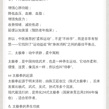
增强心肺功能；
降低血压、血糖、血脂；
增强免疫力；
改善情绪、减轻焦虑；
延缓认知衰退（预防老年痴呆）。
所以，中医推荐的"柔和运动"，不是"不科学"，而是非常有智
慧——它找到了"运动益处"和"身体消耗"之间的最佳平衡点。
二、太极拳：动中求静，柔中寓刚
太极拳，是中国传统武术，也是一种养生运动。它动作柔和、
缓慢、连贯，像流水一样，所以也叫"绵拳"。
📜 太极拳的起源
太极拳起源于明末清初，由陈王廷创立（陈式太极拳）。后来
发展出杨式、武式、吴式、孙式等多个流派。
现代最流行的，是简化24式太极拳（国家体育总局1956年编
创），适合初学者。
💪 太极拳的养生功效