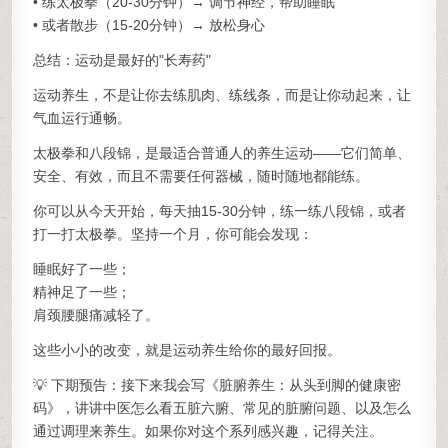
• 练太极拳（20-30分钟）→ 调节神经，帮助睡眠
• 或者散步（15-20分钟）→ 放松身心
总结：运动是最好的"长寿药"
运动养生，不是让你去练肌肉、练线条，而是让你动起来，让
气血运行通畅。
太极拳和八段锦，是最适合普通人的养生运动——它们简单、
安全、有效，而且不需要任何器械，随时随地都能练。
你可以从今天开始，每天抽15-30分钟，练一练八段锦，或者
打一打太极拳。坚持一个月，你可能会发现：
睡眠好了一些；
精神足了一些；
肩颈腰腿痛减轻了。
这些小小的改变，就是运动养生给你的最好回报。
💡 下期预告：接下来我会写《脏腑养生：从头到脚的健康密
码》，讲讲中医怎么看五脏六腑、常见的脏腑问题、以及怎么
通过调理来养生。如果你对这个系列感兴趣，记得关注。