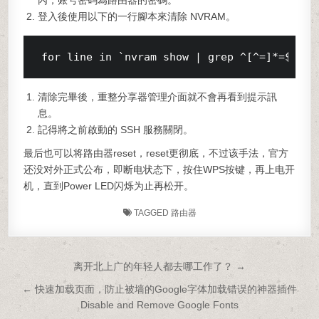
內，账号密码為路由器的密碼。
登入後使用以下的一行腳本來清除 NVRAM。
for
line
in
 `nvram show | grep ^[^
=
]
*
=
$ `; 
清除完畢後，重整分享器管理介面就不會再看到提示訊
息。
記得將之前啟動的 SSH 服務關閉。
最后也可以将路由器
reset
，reset更彻底，不过该手法，官方
还没对外正式公布，即断电状态下，按住WPS按键，再上电开
机，直到Power LED闪烁为止再松开。
TAGGED
路由器
文章导航
离开北上广的年轻人都去哪工作了？ →
← 快速加载页面，防止被墙的Google字体加载错误的神器插件
Disable and Remove Google Fonts