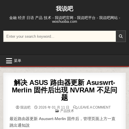
跳至内容
我说吧
金融 经济 日语 产品 技术 - 我说吧官网 - 我说吧平台 - 我说吧网站 -
woshuoba.com
搜索：
菜单
解决 ASUS 路由器更新 Asuswrt-
Merlin 固件后出現 NVRAM 不足问
题
ON 解决 A
我说吧
2026 年 01 月 11 日
LEAVE A COMMENT
POSTED IN
产品技术
最近
路由器
更新 Asuswrt-Merlin 固件后，管理页面上方一直
跳出通知說