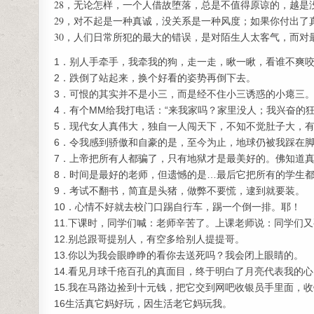
28，无论怎样，一个人借故堕落，总是不值得原谅的，越是
29，对不起是一种真诚，没关系是一种风度；如果你付出了
30，人们日常所犯的最大的错误，是对陌生人太客气，而对
1．别人手牵手，我牵我的狗，走一走，瞅一瞅，看谁不爽
2．跌倒了站起来，换个好看的姿势再倒下去。
3．可恨的其实并不是小三，而是经不住小三诱惑的小瘪三
4．有个MM给我打电话：“来我家吗？家里没人；我兴奋的
5．现代女人真伟大，独自一人闯天下，不知不觉肚子大，
6．令我感到骄傲和自豪的是，至今为止，地球仍被我踩在
7．上帝把所有人都骗了，只有地狱才是最美好的。佛知道
8．时间是最好的老师，但遗憾的是…最后它把所有的学生
9．考试不翻书，简直是头猪，做弊不要慌，逮到就要装。
10．心情不好就去校门口踢自行车，踢一个倒一排。耶！
11.下课时，同学们喊：老师辛苦了。上课老师说：同学们
12.别总跟哥提别人，有空多给别人提提哥。
13.你以为我会眼睁睁的看你去送死吗？我会闭上眼睛的。
14.看见月球千疮百孔的真面目，终于明白了月亮代表我的
15.我在马路边捡到十元钱，把它交到网吧收银员手里面，
16生活真它妈好玩，因生活老它妈玩我。