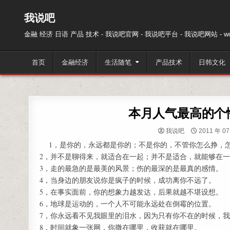
跳至内容
我说吧
金融 经济 日语 产品 技术 - 我说吧官网 - 我说吧平台 - 我说吧网站 - wos
首页
金融经济
生活随笔
产品技术
日韩文化
本月人气最高的个
我说吧
2011 年 07
1，是你的，永远都是你的；不是你的，不管你怎么挣，
2，并不是聊得来，就适合在一起；并不是适合，就能够在
3，走的最急的是最美的风景；伤的最深的是最真的感情。
4，当身边的朋友说你是疯子的时候，成功离你不远了。
5，在事实面前，你的想象力越发达，后果就越不堪设想。
6，地球是运动的，一个人不可能永远处在倒霉的位置。
7，你永远看不见我眼里的泪水，因为只有你不在的时候，
8，时间就象一张网，你撒在哪里，收获就在哪里。