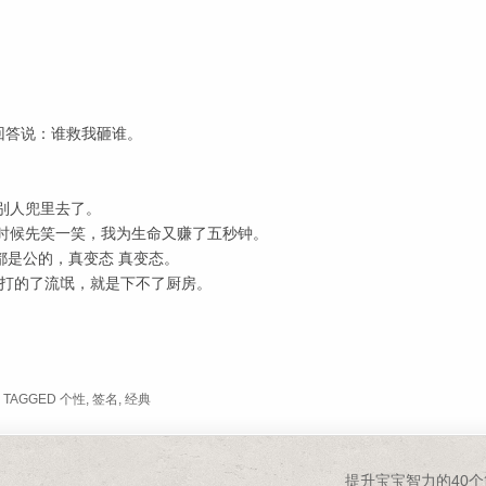
。
回答说：谁救我砸谁。
别人兜里去了。
的时候先笑一笑，我为生命又赚了五秒钟。
都是公的，真变态 真变态。
，打的了流氓，就是下不了厨房。
TAGGED
个性
,
签名
,
经典
提升宝宝智力的40个