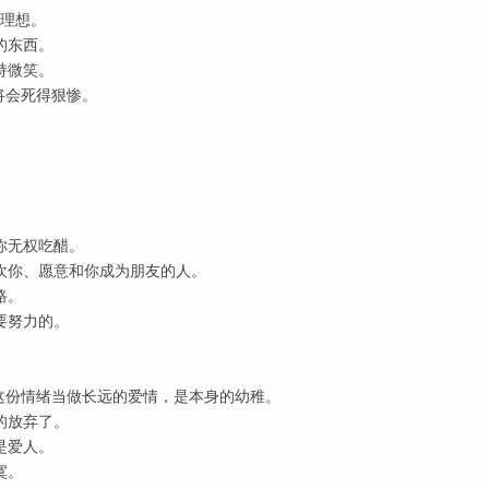
罕理想。
的东西。
持微笑。
将会死得狠惨。
。
你无权吃醋。
欢你、愿意和你成为朋友的人。
路。
要努力的。
将这份情绪当做长远的爱情，是本身的幼稚。
的放弃了。
是爱人。
寞。