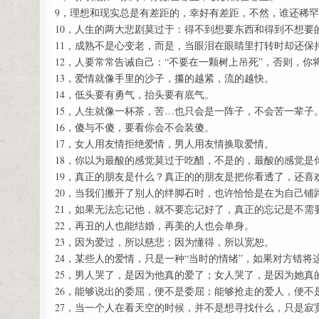
9，理想和现实总是有差距的，幸好有差距，不然，谁还稀
10，人生的两大悲剧莫过于：得不到想要东西和得到不想要
11，成熟不是心变老，而是，当眼泪在眼睛里打转时却还保
12，人要常常告诫自己：“不要在一颗树上吊死”，否则，你
13，爱情就像手里的沙子，攥的越紧，流的越快。
14，低头要有勇气，抬头要有底气。
15，人生就像一杯茶，苦…也只会是一阵子，不会苦一辈子
16，傻与不傻，要看你会不会装傻。
17，女人用友情拒绝爱情，男人用友情换取爱情。
18，你以为最酸的感觉莫过于吃醋，不是的，最酸的感觉是
19，真正的朋友是什么？真正的的朋友是把你看透了，还喜
20，当我们搬开了别人的绊脚石时，也许恰恰是在为自己铺
21，如果无法忘记他，就不要忘记好了，真正的忘记是不需
22，再丑的人也能结婚，再美的人也会单身。
23，因为爱过，所以慈悲；因为懂得，所以宽恕。
24，某些人的爱情，只是一种“当时的情绪”，如果对方错
25，男人哭了，是因为他真的爱了；女人哭了，是因为她真
26，能够说出的委屈，便不是委屈；能够抢走的爱人，便不
27，当一个人在看天空的时候，并不是想寻找什么，只是寂