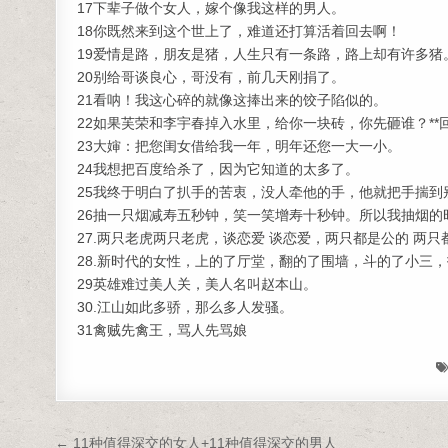
17下辈子做个女人，嫁个像我这样的男人。
18你既然来到这个世上了，难道还打算活着回去啊！
19爱情是路，朋友是猪，人生只有一条路，路上却有许多猪
20别给哥谈良心，哥没有，前几天刚捐了。
21看呐！我这心碎的就像这捧出来的饺子陷似的。
22如果芙荣和李宇春掉入水里，给你一块砖，你先砸谁？**
23大婶：把您闺女借给我一年，明年还您一大一小。
24我想把百度给杀了，因为它知道的太多了。
25我终于明白了扒手的苦衷，没人牵他的手，他就把手揣到
26抽一只烟减寿五秒钟，笑一笑增寿十秒钟。所以我抽烟
27.两只老虎两只老虎，谈恋爱 谈恋爱，两只都是公的 两只
28.新时代的女性，上的了厅堂，翻的了围墙，斗的了小三
29英雄难过美人关，美人名叫赵本山。
30.江山如此多骄，那么多人发骚。
31禽贼先禽王，骂人先骂娘
文章导航
← 11种值得深交的女人+11种值得深交的男人