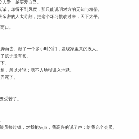
没人爱，越要爱自己。
真诚，却得不到风度，那只能说明对方的无知与粗俗。
最亲密的人太苛刻，把这个坏习惯改过来，天下太平。
咬两口。
。
狂奔而去。敲了一个多小时的门，发现家里真的没人。
有了孩子没有爸。
脚下。
真相，所以才说：我不入地狱谁入地狱。
都弄死了。
又要受苦了。
心。
收银员接过钱，对我把头点，我高兴的说了声：给我充个会员。