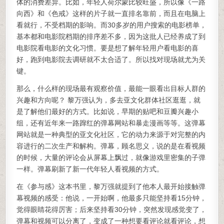
体的消费差异。比如，年轻人荷尔蒙比较旺盛，所以像《一路
向西》和《色戒》这样的片子就一直排名靠前，而且在电脑上
看就行，不受档期的影响。而30多岁的用户搜索的电影榜单，
基本都和电影院档期的排序差不多，因为这批人已经养成了到
电影院看电影的文化习惯。要是想了解年轻用户看电影的喜
好，跑到电影院去调研就不太合适了。所以找对现场就尤为关
键。
那么，什么样的现场最有观察价值，最能一眼看出目标人群的
兴趣和方向呢？ 黎万强认为，多去亚文化群体社区逛逛，就
是了解他们最好的方式。比如说，早期的贴吧和豆瓣兴趣小
组，还有近年来一路蹿红的弹幕网站和暴走漫画等等。这弹幕
网站就是一种典型的亚文化社区，它的动力来源于对完整的内
容进行的二次生产和解构。弹幕，顾名思义，说的是在看视频
的时候，大量的评论会从屏幕上飘过，就像游戏里密集的子弹
一样。弹幕刷新了新一代年轻人看视频的方式。
在《参与感》这本书里，黎万强就提到了他本人最开始接触弹
幕视频的感受：他说，一开始啊，他最多只能坚持看15分钟，
觉得眼睛花得厉害；后来坚持看30分钟，突然发现感觉变了，
弹幕和视频可以分离了，变成了一种想要看评论就看评论，想