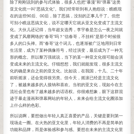
除了刚刚说到的参与式体验，很多人也把“暴漫”和“弹幕”这类
亚文化统一叫“恶搞文化”。我们经常听到有人抱怨说：瞧瞧现
在的这些90后、00后，除了恶搞，没别的正事儿干了。但您
可别小瞧这恶搞文化，说不定哪天它就从亚文化变成了主流文
化。大伙儿还记得，当年超女选秀，李宇春是怎么一夜之间就
变成了风靡网络的“春哥”吗？“信春哥，不挂科”是那个时候很
多人的口头禅。而“春哥”这个词儿，也逐渐被广泛地用到日常
生活里，成为了某种偶像符号，经过演变，最后成为了一种无
形的概念。所以黎万强就说，当下的某一种亚文化很可能会演
变成未来的主流文化。仔细想想，我们就能发现，很多主流文
化的确是来自之前的亚文化。比如说，在我国，十几、二十年
前听摇滚，还会觉得很另类。但今天，摇滚已经是主流文化
了，被越来越多的人接纳和喜欢。当初的亚文化，现如今在主
流社会里也有了越来越多的话语权。你很难想象，眼下这群混
迹于暴走漫画和弹幕网站的年轻人，未来会给主流文化圈添加
上什么样的色彩。
所以说啊，要想做出年轻人真正喜爱的产品，关键是要到第一
现场走一圈。在火热的亚文化里，年轻人消费的不再是简单的
功能和品牌，而是体验感和参与感。要想在未来的主流文化里