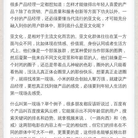
很多产品经理一定都想知道：怎样才能做得出年轻人喜爱的产
品？除了在营销、产品质量和服务创新等方面下功夫以外。一
个好的产品经理，还必须要懂当代流行的亚文化，才可能充分
融入到你的用户群体中。那到底什么是亚文化呢？
亚文化，是相对于主流文化而言的。亚文化群体往往在某一方
面与众不同，比如体现在情感、价值观、身份认同或者生活方
式上。他们像是一个部落族群，把某种爱好当作部落的图腾，
然后凝聚一批来自不同文化背景和年龄层的人。他们就像是一
个封闭的圈子，还总是带着点儿神秘的色彩，圈外的人只能看
看热闹，没法儿真正体会圈里人的那份快乐。想要真正走进圈
子，就得找准第一现场。小米的联合创始人黎万强，就建议产
品经理，要想真正找到做产品的感觉，必须要到年轻人生活的
第一现场去感受。
什么叫第一现场？举个例子，很多朋友都应该听说过，百度有
个产品叫百度搜索风云榜，它能展示出不同年龄层的用户，搜
索关键词的排名和趋势。就拿视频来说，《一路向西》和《色
戒》这两部电影在内容上有一定的相似性，但它们的排名在不
同的群体中可大不一样。更重要的是，这些排名能够反映出群