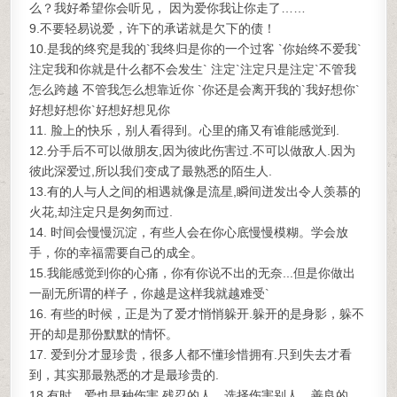
么？我好希望你会听见， 因为爱你我让你走了……
9.不要轻易说爱，许下的承诺就是欠下的债！
10.是我的终究是我的`我终归是你的一个过客 `你始终不爱我`
注定我和你就是什么都不会发生` 注定`注定只是注定`不管我
怎么跨越 不管我怎么想靠近你 `你还是会离开我的`我好想你`
好想好想你`好想好想见你
11. 脸上的快乐，别人看得到。心里的痛又有谁能感觉到.
12.分手后不可以做朋友,因为彼此伤害过.不可以做敌人.因为
彼此深爱过,所以我们变成了最熟悉的陌生人.
13.有的人与人之间的相遇就像是流星,瞬间迸发出令人羡慕的
火花,却注定只是匆匆而过.
14. 时间会慢慢沉淀，有些人会在你心底慢慢模糊。学会放
手，你的幸福需要自己的成全。
15.我能感觉到你的心痛，你有你说不出的无奈...但是你做出
一副无所谓的样子，你越是这样我就越难受`
16. 有些的时候，正是为了爱才悄悄躲开.躲开的是身影，躲不
开的却是那份默默的情怀。
17. 爱到分才显珍贵，很多人都不懂珍惜拥有.只到失去才看
到，其实那最熟悉的才是最珍贵的.
18.有时，爱也是种伤害.残忍的人，选择伤害别人，善良的