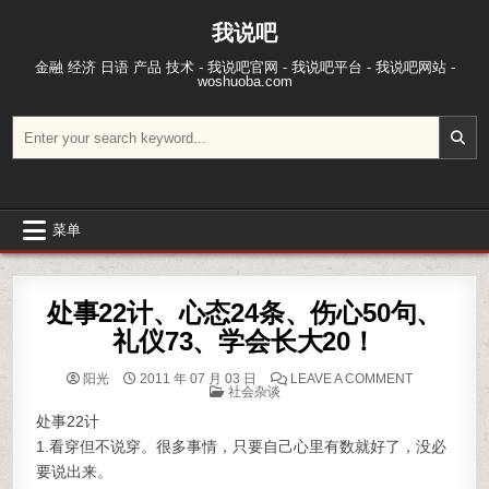
跳至内容
我说吧
金融 经济 日语 产品 技术 - 我说吧官网 - 我说吧平台 - 我说吧网站 -
woshuoba.com
搜索：
菜单
处事22计、心态24条、伤心50句、
礼仪73、学会长大20！
ON 处事22
阳光
2011 年 07 月 03 日
LEAVE A COMMENT
POSTED IN
社会杂谈
处事22计
1.看穿但不说穿。很多事情，只要自己心里有数就好了，没必
要说出来。