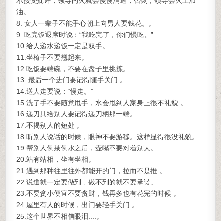
示接受批评，领导的火就会慢慢消退，否则，领导会火上加
油。
8. 女人一辈子不能手心朝上向男人要钱花。。
9. 吃完饭退席时说：“我吃完了，你们慢吃。”
10.给人递水递饭一定是双手。
11.坐椅子不要翘起来。
12.吃饭要端碗，不要在盘子里挑拣。
13. 最后一个进门要记得随手关门 。
14.送人走要说：“慢走。”
15.洗了手不要随意甩手，水会甩到人家身上很不礼貌 。
16.递刀具给别人要记得递刀柄那一端。
17.不揭别人的短处 。
18.听别人说话的时候，眼神不要游移。这样显得很没礼貌。
19.帮别人倒茶倒水之后，壶嘴不要对着别人。
20.站有站相，坐有坐相。
21.遇到那种往里往外都能开的门，拉而不是推 。
22.说道就一定要做到，做不到的就不要承诺。
23.不要贪小便宜不要贪财，钱再多也有花完的时候 。
24.屋里有人的时候，出门要轻手关门 。
25.这个世界不相信眼泪....。