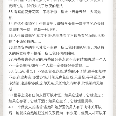
更糟的是，我们失去了改变的想法……
33.看庭前花开花落，荣辱不惊，望天上云卷云舒，去留无
意。
34.在这个纷绕的世俗世界里，能够学会用一颗平常的心去对
待周围的一切，也是一种境界。
35.人生最遗憾的,莫过于,轻易地放弃了不该放弃的,固执地,坚
持了不该坚持的……
36.简单安静的生活其实不幸福，所以我只拥抱刹那，绵延持
久的感觉根本不快乐，所以我只信仰瞬间。
37.有些失去是注定的,有些缘分是永远不会有结果的.爱一个人
不一定会拥有,拥有一个人就一定要好好去爱她……
38.心已死,泪也干,不堪回首魂亦牵.梦惊醒,不了情,往事如烟挥
不去.亦虚亦实,亦爱亦恨,叶落无声花自残.只道是,寻寻觅觅,冷
冷清清,凄凄惨惨戚戚;却无奈,天长地久有时尽,此恨绵绵无绝
期.
39.世界上没有任何东西可以永恒。如果它流动，它就流走；
如果它存著，它就干涸；如果它生长，它就慢慢凋零。
40.一个做女人的痛苦:当她和她所爱的男人有了肉体关系以
后，她就很自然地把这种关系视为一种永远，但男人却可以不