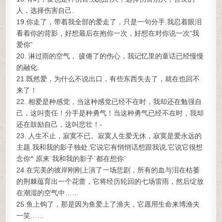
人，选择伤害自己.
19.你走了，带着我全部的爱走了，只是一句分手.我忍着眼泪
看着你的背影，好想最后在抱你一次，好想在对你说一次“我
爱你”
20. 淋过雨的空气， 疲倦了的伤心，我记忆里的童话已经慢慢
的融化.
21.既然爱，为什么不说出口，有些东西失去了，就在也回不
来了！
22. 相爱是种感觉，当这种感觉已经不在时，我却还在勉强自
己，这叫责任！分手是种勇气！当这种勇气已经不在时，我却
还在鼓励自己，这叫悲壮！-
23. 人生不止，寂寞不已。寂寞人生爱无休，寂寞是爱永远的
主题.我和我的影子独处.它说它有悄悄话想跟我说.它说它很想
念你^ 原来`我和我的影子`都在想你`
24.在完美的彼岸刚刚上演了一场悲剧，所有的血与泪在枯萎
的荆棘蕴育出一个花蕾，它将经历轮回的七场雷雨，然后绽放
在潮湿的空气中……
25.鱼上钩了，那是因为鱼爱上了渔夫，它愿用生命来博渔夫
一笑……