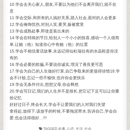
10.学会去关心家人,朋友,不要以为他们不会离开我们,就不在
意
11.学会交际,和所有的人搞好关系,踏入社会,面对的人会更多
12.学会掩饰忧伤,对别人笑,要哭,躲被窝里
13.学会成熟处事,即使是装出来的
14.学会在特殊的节日,给别人一个小小的惊喜,感动一个人很简
单,让她（他）知道你心中有她（他）的位置
15.学会不相信童话故事,永远记得仙杜瑞拉有的水晶鞋是你没
有的
16.学会必要的欺骗,不要说你诚实,埋没了善良更可恶
17.学会为自己的人生做好打算,自己争取来的更值得珍惜18.学
会不计较,忘记一些不愉快,也许你会更快乐
19.学会无条件付出,想想父母,你会释然
20.学会写日记,我们的人生并不是很长,把它记下足可以让你重
拾记忆
好好过日子,终会长大,学会不让爱我们的人对我们失望
拿得起,放得下,该放手的时候,不要拖泥带水,告诉自己,学会自
爱,也会活得很好…!!!
TAGGED
处事
,
心态
,
生活
,
社会