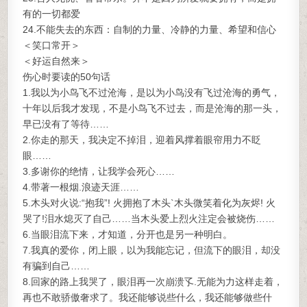
有的一切都爱
24.不能失去的东西：自制的力量、冷静的力量、希望和信心
＜笑口常开＞
＜好运自然来＞
伤心时要读的50句话
1.我以为小鸟飞不过沧海，是以为小鸟没有飞过沧海的勇气，
十年以后我才发现，不是小鸟飞不过去，而是沧海的那一头，
早已没有了等待……
2.你走的那天，我决定不掉泪，迎着风撑着眼帘用力不眨
眼……
3.多谢你的绝情，让我学会死心……
4.带著一根烟.浪迹天涯……
5.木头对火说:“抱我”! 火拥抱了木头`木头微笑着化为灰烬! 火
哭了!泪水熄灭了自己……当木头爱上烈火注定会被烧伤……
6.当眼泪流下来，才知道，分开也是另一种明白。
7.我真的爱你，闭上眼，以为我能忘记，但流下的眼泪，却没
有骗到自己……
8.回家的路上我哭了，眼泪再一次崩溃孓.无能为力这样走着，
再也不敢骄傲奢求了。我还能够说些什么，我还能够做些什