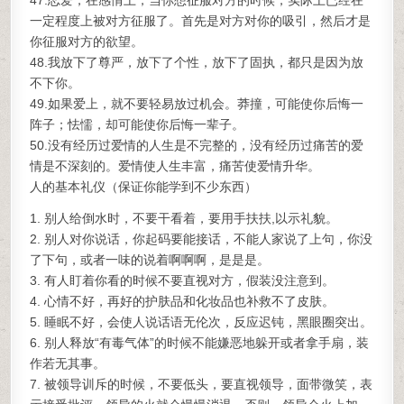
47.恋爱，在感情上，当你想征服对方的时候，实际上已经在
一定程度上被对方征服了。首先是对方对你的吸引，然后才是
你征服对方的欲望。
48.我放下了尊严，放下了个性，放下了固执，都只是因为放
不下你。
49.如果爱上，就不要轻易放过机会。莽撞，可能使你后悔一
阵子；怯懦，却可能使你后悔一辈子。
50.没有经历过爱情的人生是不完整的，没有经历过痛苦的爱
情是不深刻的。爱情使人生丰富，痛苦使爱情升华。
人的基本礼仪（保证你能学到不少东西）
1. 别人给倒水时，不要干看着，要用手扶扶,以示礼貌。
2. 别人对你说话，你起码要能接话，不能人家说了上句，你没
了下句，或者一味的说着啊啊啊，是是是。
3. 有人盯着你看的时候不要直视对方，假装没注意到。
4. 心情不好，再好的护肤品和化妆品也补救不了皮肤。
5. 睡眠不好，会使人说话语无伦次，反应迟钝，黑眼圈突出。
6. 别人释放“有毒气体”的时候不能嫌恶地躲开或者拿手扇，装
作若无其事。
7. 被领导训斥的时候，不要低头，要直视领导，面带微笑，表