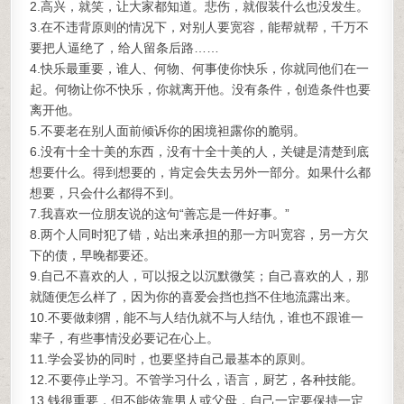
2.高兴，就笑，让大家都知道。悲伤，就假装什么也没发生。
3.在不违背原则的情况下，对别人要宽容，能帮就帮，千万不
要把人逼绝了，给人留条后路……
4.快乐最重要，谁人、何物、何事使你快乐，你就同他们在一
起。何物让你不快乐，你就离开他。没有条件，创造条件也要
离开他。
5.不要老在别人面前倾诉你的困境袒露你的脆弱。
6.没有十全十美的东西，没有十全十美的人，关键是清楚到底
想要什么。得到想要的，肯定会失去另外一部分。如果什么都
想要，只会什么都得不到。
7.我喜欢一位朋友说的这句“善忘是一件好事。”
8.两个人同时犯了错，站出来承担的那一方叫宽容，另一方欠
下的债，早晚都要还。
9.自己不喜欢的人，可以报之以沉默微笑；自己喜欢的人，那
就随便怎么样了，因为你的喜爱会挡也挡不住地流露出来。
10.不要做刺猬，能不与人结仇就不与人结仇，谁也不跟谁一
辈子，有些事情没必要记在心上。
11.学会妥协的同时，也要坚持自己最基本的原则。
12.不要停止学习。不管学习什么，语言，厨艺，各种技能。
13.钱很重要，但不能依靠男人或父母，自己一定要保持一定