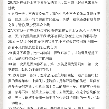
26.喜欢在你身上留下属於我的印记，却不曾记起你从未属於
过我……
如果有一天，不再喜欢你了，我的生活会不会又像从前那样堕
落，颓废…我不想再要那样的生活，所以，在我还没有放弃你
之前，请你,至少要喜欢上我……
27.其实我一直在你身边守候,等你靠在我肩上诉说,会不会有那
么一天,你的温柔都属于我,我不会再让你难过,让你的泪再流!
28.你当我是个风筝,要不把我放了,要不然收好带回家,别用一
条看不见的情思拴着我,让我心伤.
29.窗外下着雪，泡一杯咖啡，握到它凉了，才知道又想起了
你。我的期待你如何才能明白！
30.第一次哭是因为你不在，第一次笑是因为遇到你，第一次
笑着流泪是因为不能拥有你！
31.岁月就象一条河，左岸是无法忘却的回忆，右岸是值得把
握的青春年华，中间飞快流淌的，是年轻隐隐的伤感。世间有
许多美好的东西，但真正属于自己的却并不多。看庭前花开花
落，荣辱不惊，望天上云卷云舒，去留无意。在这个纷绕的世
俗世界里，能够学会用一颗平常的心去对待周围的一切，也是
一种境界。
32.我们的生活有太多无奈，我们无法改变，也无力去改变，