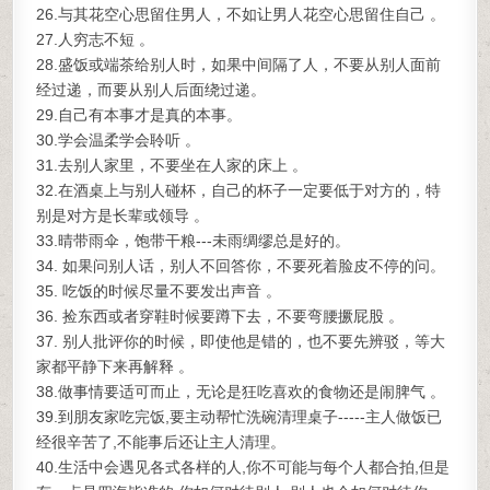
26.与其花空心思留住男人，不如让男人花空心思留住自己 。
27.人穷志不短 。
28.盛饭或端茶给别人时，如果中间隔了人，不要从别人面前
经过递，而要从别人后面绕过递。
29.自己有本事才是真的本事。
30.学会温柔学会聆听 。
31.去别人家里，不要坐在人家的床上 。
32.在酒桌上与别人碰杯，自己的杯子一定要低于对方的，特
别是对方是长辈或领导 。
33.晴带雨伞，饱带干粮---未雨绸缪总是好的。
34. 如果问别人话，别人不回答你，不要死着脸皮不停的问。
35. 吃饭的时候尽量不要发出声音 。
36. 捡东西或者穿鞋时候要蹲下去，不要弯腰撅屁股 。
37. 别人批评你的时候，即使他是错的，也不要先辨驳，等大
家都平静下来再解释 。
38.做事情要适可而止，无论是狂吃喜欢的食物还是闹脾气 。
39.到朋友家吃完饭,要主动帮忙洗碗清理桌子-----主人做饭已
经很辛苦了,不能事后还让主人清理。
40.生活中会遇见各式各样的人,你不可能与每个人都合拍,但是