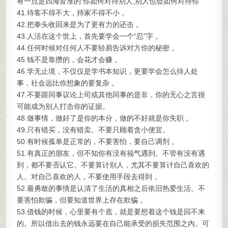
有一点是四海皆准的:你如何对待别人,别人也会如何对待你
41.待客不得不大，持家不得不小 。
42.把拳头收回来是为了更有力的还击 。
43.人活在这个世上，首先要学会一个“忍”字 。
44.任何时候对任何人不要轻易告诉对方你的秘密 。
45.钱不是靠攒的，会花才会赚 。
46.学无止境，不仅仅是学书本知识，更要学会怎么待人处
事，社会远比你想象的要复杂 。
47.不要跟同事议论上司或其他同事的是非，你的无心之言很
可能成为别人打击你的证据。
48.做事情，做好了是你的本分，做的不好就是你失职 。
49.只有错买，没有错卖。不要只顾着贪小便宜。
50.有时候孤单是正常的，不要害怕，要自己调剂 。
51.有真正的朋友，但不知你有没有福气遇到。不管有没有遇
到，都不要否认它。不要算计别人，尤其不要算计自己喜欢的
人。对自己喜欢的人，不要使用手段去得到 。
52.最勇敢的事情是认清了生活的真相之后依旧热爱生活。不
要害怕欺骗，但要知道世界上存在欺骗 。
53.借钱的时候，心里要有个底，就是要想着这个钱是回不来
的。所以借出去的钱永远要在自己能承受的损失范围之内。可