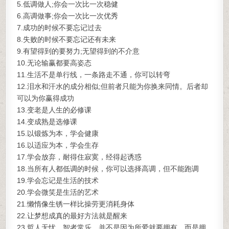
5.低调做人;你会一次比一次稳健
6.高调做事;你会一次比一次优秀
7.成功的时候不要忘记过去
8.失败的时候不要忘记还有未来
9.有望得到的要努力;无望得到的不介意
10.无论输赢都要高姿态
11.生活不是单行线，一条路走不通，你可以转弯
12.泪水和汗水的成分相似;但前者只能为你换来同情。后者却
可以为你赢得成功
13.变老是人生的必修课
14.变成熟是选修课
15.以锻炼为本，学会健康
16.以适应为本，学会生存
17.学会放弃，耐得住寂寞，经得起诱惑
18.当所有人都低调的时候，你可以选择高调，但不能跑调
19.学会忘记是生活的技术
20.学会微笑是生活的艺术
21.懒惰像生锈一样比操劳更消耗身体
22.让梦想成真的最好方法就是醒来
23.哲人无忧、智者常乐。并不是因为所爱就要拥有，而是拥