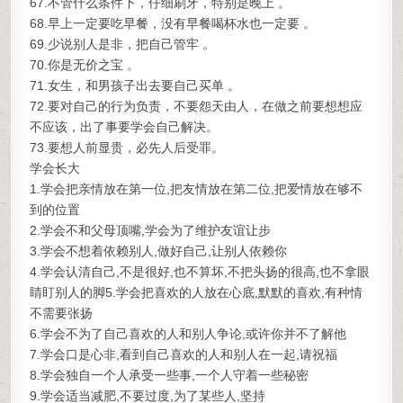
67.不管什么条件下，仔细刷牙，特别是晚上 。
68.早上一定要吃早餐，没有早餐喝杯水也一定要 。
69.少说别人是非，把自己管牢 。
70.你是无价之宝 。
71.女生，和男孩子出去要自己买单 。
72.要对自己的行为负责，不要怨天由人，在做之前要想想应
不应该，出了事要学会自己解决。
73.要想人前显贵，必先人后受罪。
学会长大
1.学会把亲情放在第一位,把友情放在第二位,把爱情放在够不
到的位置
2.学会不和父母顶嘴,学会为了维护友谊让步
3.学会不想着依赖别人,做好自己,让别人依赖你
4.学会认清自己,不是很好,也不算坏,不把头扬的很高,也不拿眼
睛盯别人的脚5.学会把喜欢的人放在心底,默默的喜欢,有种情
不需要张扬
6.学会不为了自己喜欢的人和别人争论,或许你并不了解他
7.学会口是心非,看到自己喜欢的人和别人在一起,请祝福
8.学会独自一个人承受一些事,一个人守着一些秘密
9.学会适当减肥,不要过度,为了某些人,坚持