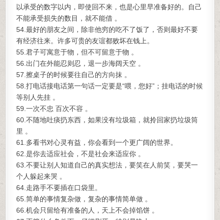
以承受的数字以内，即使回不来，也是心里早准备好的。自己
不能承受损失的数目，就不能借 。
54.最好的朋友之间，除非他穷的吃不了饭了，否则最好不要
有经济往来。许多可贵的友谊都败坏在钱上。
55.君子可寓意于物，但不可留意于物 。
56.出门在外能忍则忍，退一步海阔天空 。
57.擦桌子的时候要往自己的方向抹 。
58.打电话接电话第一句话一定要是“喂，您好”；挂电话的时候
等别人先挂 。
59.一次不忠 百次不容 。
60.不随地吐痰扔东西，如果没有垃圾箱，就拎回家扔垃圾筒
里 。
61.多看书对心灵有益，你会看到一个更广阔的世界。
62.是你去适应社会，不是社会来适应你 。
63.不要让别人知道自己的真实想法，要笑在人前笑，要哭一
个人躲起来哭 。
64.走路手不要插在口袋里。
65.简单的事情复杂做，复杂的事情简单做 。
66.机会只留给有准备的人，天上不会掉馅饼 。