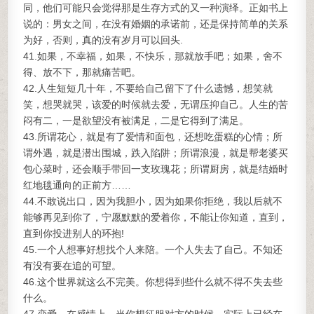
同，他们可能只会觉得那是生存方式的又一种演绎。正如书上
说的：男女之间，在没有婚姻的承诺前，还是保持简单的关系
为好，否则，真的没有岁月可以回头.
41.如果，不幸福，如果，不快乐，那就放手吧；如果，舍不
得、放不下，那就痛苦吧。
42.人生短短几十年，不要给自己留下了什么遗憾，想笑就
笑，想哭就哭，该爱的时候就去爱，无谓压抑自己。人生的苦
闷有二，一是欲望没有被满足，二是它得到了满足。
43.所谓花心，就是有了爱情和面包，还想吃蛋糕的心情；所
谓外遇，就是潜出围城，跌入陷阱；所谓浪漫，就是帮老婆买
包心菜时，还会顺手带回一支玫瑰花；所谓厨房，就是结婚时
红地毯通向的正前方……
44.不敢说出口，因为我胆小，因为如果你拒绝，我以后就不
能够再见到你了，宁愿默默的爱着你，不能让你知道，直到，
直到你投进别人的环抱!
45.一个人想事好想找个人来陪。一个人失去了自己。不知还
有没有要在追的可望。
46.这个世界就这么不完美。你想得到些什么就不得不失去些
什么。