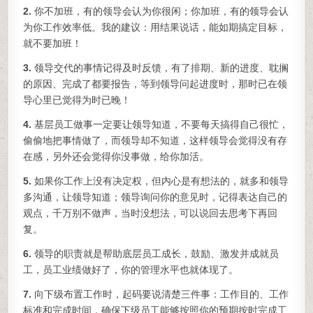
2.
你不加班，有的领导会认为你很闲；你加班，有的领导会认
为你工作效率低。我的建议：用结果说话，能如期搞定目标，
就不要加班！
3.
领导交代的事情记得及时反馈，有了排期、新的进度、耽搁
的原因、完成了都要报告，等到领导问起进度时，那时已在领
导心里已觉得为时已晚！
4.
基层员工做事一定要让领导知道，不要每天搞得自己很忙，
偷偷地把事情做了，而领导却不知道，这样领导会觉得没有存
在感，另外还会觉得你没事做，给你加活。
5.
如果你工作上没有决定权，但内心是有想法的，就多和领导
多沟通，让领导知道；领导询问你的意见时，记得表达自己的
观点，千万别不做声，当时没想法，可以说回去思考下再回
复。
6.
领导的职责就是帮助底层员工成长，鼓励、激发并成就员
工，员工业绩做好了，你的管理水平也就体现了。
7.
向下级布置工作时，起码要说清楚三件事：工作目的、工作
标准和完成时间，确保下级员工能够按照你的预期按时完成工