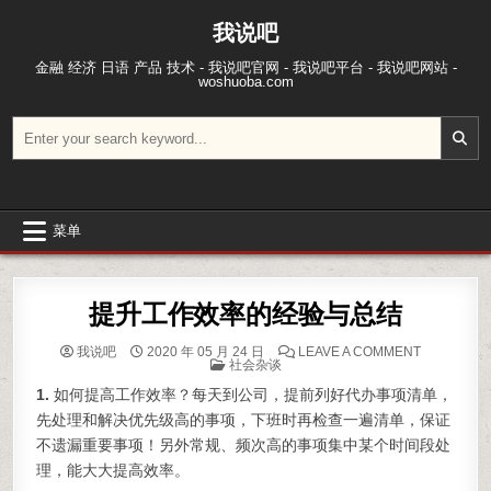
跳至内容
我说吧
金融 经济 日语 产品 技术 - 我说吧官网 - 我说吧平台 - 我说吧网站 -
woshuoba.com
搜索：
菜单
提升工作效率的经验与总结
ON 提升
我说吧
2020 年 05 月 24 日
LEAVE A COMMENT
POSTED IN
社会杂谈
1.
如何提高工作效率？每天到公司，提前列好代办事项清单，
先处理和解决优先级高的事项，下班时再检查一遍清单，保证
不遗漏重要事项！另外常规、频次高的事项集中某个时间段处
理，能大大提高效率。