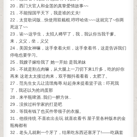
20．西门大官人和金莲的真挚爱情故事~~
21．不能报国平天下，我是谁的丈夫!
22．太贫歌词版...快使用双截棍.哼哼哈依~~~这就完了~你两
死这了~~
23．诶~~这学生，太招人稀罕了，我，我认你当我干爹。
来，义父，坐，义父
24．美国女神嘛，这手拿着火炬，这手拿着书，这是告诉我们
停电也要学习。
25．我嫂子嫁给我了 她一开始 是我弟妹
26．不就是割点肉嘛，从大腿上一刀切下来1斤多，吃的好你
再来 这老太太接过肉来，双手颤抖着看着，太肥了。
27．范先生女儿让流氓侮辱.站起身来提着篮子说：吓死我
了，我还以为抢鸡蛋那
28．来半瓶啤酒..我们一醉方休..
29．没挨过科学家的打是吧
30．等我有钱了也买件带领子的衣服。
31．他很传统 不喜欢出去玩 就喜欢看书 屋子里各种版本的金
瓶梅都有
32．老头儿就剩一个牙了，结果吃东西还塞牙了!——吃藕套