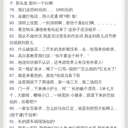
个. 那头发,那叫一个白啊
78．我们这些80后的....... 1880后的
79．金庸打电话，用小灵通 喂?喂! 靠!
80．清明上坟图，一到清明啊，那些个寡妇们啊。。。。。。
81．看交响乐,谦他爸爸站起来了:这孙子还没锯开.....
82．我从不做外活,我是贞洁贤良的代名词,我走到那儿贞节牌
坊就跟到那儿
83．什么破饭店，二尺长的龙虾都没有，去，给我来份烩饼。
84．高尔基教育我们说：“你不要这个样子。”
85．他连街坊都不认识，还考虑世界上有没有外星人!
86．买一瓶矿泉水，喝了一口骂--假的!““怎么假的?它兑水了!
87．都是来看您的。真哒?你就当真了听
88．这星期就下了两场雨，第一场三天，第二场四天
89．门一开，下来俩小护士，呵````长的贼个漂亮，1米七大
个，大眼睛，樱桃小口，一纳宽的 小腰条，跟退下来的空姐
似的，你看吧!!!
90．一家女百家求，怎么好法自己定，就是别把照片贴网上，
(指于谦)于冠希!
91．长的跟车祸现场似的!