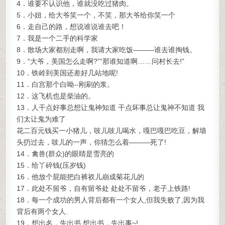
4．谁要不认识他，谁就没吃过猪肉。
5．小妞，给大爷笑一个，不笑，那大爷给你笑一个
6．走自己的路，想说谁说谁去吧！
7．我是一个二手的科学家
8．散场大家都别走啊，我请大家吃饭———谁去谁掏钱。
9．“大爷，美国怎么走啊?”“那谁知道啊……问村长去!”
10．铁岭到美国还差好几站地呢!
11．白宫那个白呦--刚刷的浆。
12．这飞机也是柴油的。
13．人干点好事总想让鬼神知道 干点坏事总让鬼神不知道 我
们太让鬼为难了
花二百元钱买一小猪儿，吱儿吱儿喝水，嘎巴嘎巴吃豆，解墙
头扔过去，吱儿的一声，你猜怎么着———死了!
14．禽兽(群众)的眼睛是雪亮的
15．给丫碎钱(压岁钱)
16．他放个屁能把白裤衩儿崩成菊花儿的
17．此处不留爷，自有留爷处 处处不留爷，老子上铁路!
18．每一个成功的男人背后都有一个女人,但我失败了,因为我
背后有两个女人.
19．想出名，先出书 想出书，先出事~!