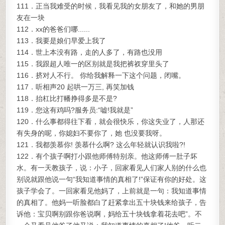
111．正当我难受的时候，我看见我的女朋友了，和她的男朋
友在一块
112．xx的爸爸们哪......
113．我要是娘们早爱上我了
114．世上本没有路，走的人多了，有路也没用
115．我跟超人唯一的区别就是我把裤衩穿里头了
116．挤对人不行。 你给我解释一下这个问题，闭嘴。
117．听相声20 起哄一万三, 再笑加钱
118．抬杠比打幡挣得多是不是?
119．您这有鸡吗?服务员:“嘘!我就是”
120．什么事都得往下看，就会很快乐，你这失业了，人那还
有失身的呢，你媳妇不要你了，她 也没要我呀。
121．我都羡慕你! 羡慕什么啊? 这么年轻就认识我啦?!
122．有个孩子啊打小跟他师傅特别亲。他这师傅一肚子坏
水。有一天教孩子，说：小子，回家看见人们家人别的什么也
别说就跟他说一句“我知道事情的真相了!”保证有你的好处。这
孩子学会了。一回家看见他妈了，上前就是一句：我知道事情
的真相了。他妈一听脸都白了赶紧拿出五十块钱来给孩子，告
诉他：宝贝啊别跟你爸说啊，妈给五十块钱拿着花去吧”。不