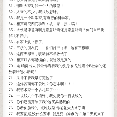
61．谢谢大家对我一个人的鼓励！
62．人来的不少，我很欣慰呀。
63．我是一个科学家,有道行的科学家。
64．相声讲究四门功课：坑．蒙．拐．骗！
65．大伙是愿意听啊是愿意听啊还是愿意听啊？你们自己挑，
我决不强求。
66．在家上炕上惯了。
67．三楼的朋友们.......你们好!!!（捧：这有三楼嘛）
68．这两天感冒，咳嗽就不单收钱了～
69．相声好多都是编的，就这段是真的。
70．走 咱俩出去 我让你看看我的纹身 你见过哪个B社会的还
纹着蜡笔小新呢?
71．法律不管我早打死他了
72．连炸酱面都不爱吃？你忘本啊！！！
73．我艺术家一个多礼拜了~~~~~
74．一块钱六个手榴弹，我先扔你一百块钱的！
75．你们还能开除了我?这买卖是我的
76．你看你脸绿的..光吃波菜 你爸爸大力水手啊..
77．我要征婚,没什么要求..就是要白净点的~" 第二天真来了