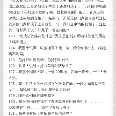
一会又看见他爸了他又说：我知道事情的真相了!他爸一听二
话没说拿出二百来放孩子手里了还嘱咐孩子：千万别跟你妈说
啊!这孩子心想这下发财了啊。找着致富的门路了。看见谁都
说我知道事情的真相了。结果有一天看见他们家跟前邮局送信
的来他们家那孩子上前就是一句：我知道事情的真相了。送信
的一听都哭了说：好儿子，爸爸抱抱”!
123．“您成功的秘诀是什么”“无非是把别人喝咖啡的世间用在
了喝啤酒上”。
124．我那个气啊，狠狠地骂了他一句：我给你滚出去。(着急
嘴不利索)
125．你好我叫郭德纲，你猜我叫什么
126．孔圣人说过：好白菜都让猪给拱了
127．我那个围墙大啊 ，一面20里地，四面一样长，一个大长
方形。
128．我拦住路上的走路那女的准备打劫，一问才知道是下岗
女工，越说越可怜，最后我给她五块钱
129．哪里跌倒就在哪里躺下
130．我不怕困难在我的字典里就没有困难两个字。。。。。
我就没有字典。。。我的字典就没有字
131．我是没有锅，有锅我早就把你炖了