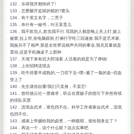
132．乐得我牙都快碎了!
133．怎麽砸开监狱的锁的?窝头
134．有个英文名字，二秃子
135．布什有一秘书，叫王富贵儿
136．我不欺负人,欺负我不行.骂我的人都是晚上关上灯,披上
被窝,拉上帘,坐电脑跟前,打俩行字吃三回速效.我不是艺术家,
我振兴不了相声,那是全世界说相声共同的事业,我充其量就是
震动,还是手机搁桌子上那种.
137．天塌下来有武大郎顶着 人活着的就是为了挣钱!
138．上街招聘流氓去
139．吃牛排要半成熟的,一刀切下去~噗~溅了一脸的血~切血
管上了
140．先生请你自重!我们只卖身，不卖艺!
141．曾经德云社一票难求，听众在票贩子的指引下井然有续
的排队买票
142．流氓会武术，谁也挡不住。科学工作者家会武术，流氓
也挡不住。
143．感谢上帝赐给我的卤煮，一睁眼睛，谁给我拿走了？
144．再说一个，说个什么呢？说点实事吧