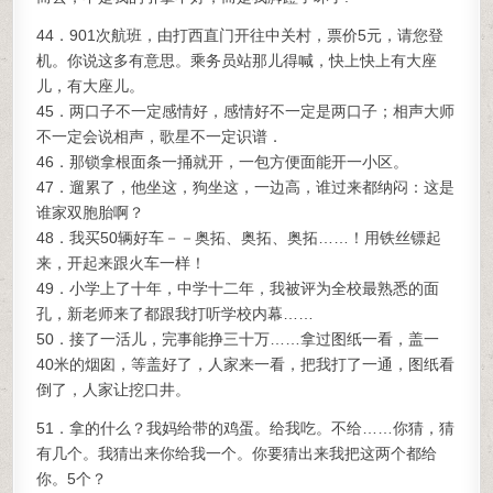
44．901次航班，由打西直门开往中关村，票价5元，请您登
机。你说这多有意思。乘务员站那儿得喊，快上快上有大座
儿，有大座儿。
45．两口子不一定感情好，感情好不一定是两口子；相声大师
不一定会说相声，歌星不一定识谱．
46．那锁拿根面条一捅就开，一包方便面能开一小区。
47．遛累了，他坐这，狗坐这，一边高，谁过来都纳闷：这是
谁家双胞胎啊？
48．我买50辆好车－－奥拓、奥拓、奥拓……！用铁丝镖起
来，开起来跟火车一样！
49．小学上了十年，中学十二年，我被评为全校最熟悉的面
孔，新老师来了都跟我打听学校内幕……
50．接了一活儿，完事能挣三十万……拿过图纸一看，盖一
40米的烟囱，等盖好了，人家来一看，把我打了一通，图纸看
倒了，人家让挖口井。
51．拿的什么？我妈给带的鸡蛋。给我吃。不给……你猜，猜
有几个。我猜出来你给我一个。你要猜出来我把这两个都给
你。5个？