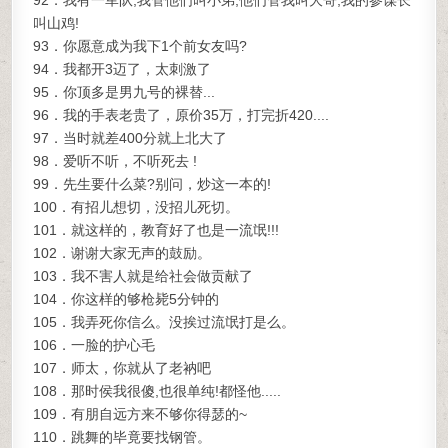
92．我有一军队,我管他们叫小弟,他们管我叫大哥,我的参谋长
叫山鸡!
93．你愿意成为我下1个前女友吗?
94．我都开3迈了，太刺激了
95．你顶多是男九号的裸替...
96．我的手表老贵了，原价35万，打完折420....
97．当时就差400分就上北大了
98．爱听不听，不听死去 !
99．先生要什么菜?别问，炒这一本的!
100．有招儿想切，没招儿死切。
101．就这样的，教育好了也是一流氓!!!
102．谢谢大家无声的鼓励。
103．我不害人就是给社会做贡献了
104．你这样的够枪毙5分钟的
105．我弄死你信么。没挨过流氓打是么。
106．一脸的护心毛
107．师太，你就从了老衲吧
108．那时侯我很傻,也很单纯!都怪他.....
109．有朋自远方来不够你得瑟的~
110．跳舞的毕竟要找钢管。