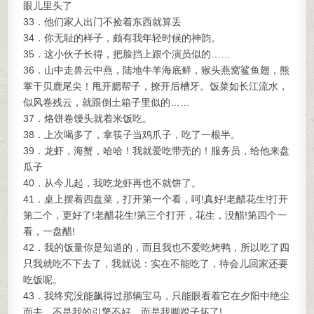
眼儿里头了
33．他们家人出门不捡着东西就算丢
34．你无耻的样子，颇有我年轻时候的神韵。
35．这小伙子长得，把脸挡上跟个演员似的……
36．山中走兽云中燕，陆地牛羊海底鲜，猴头燕窝鲨鱼翅，熊
掌干贝鹿尾尖！甩开腮帮子，撩开后槽牙。饭菜如长江流水，
似风卷残云，就跟倒土箱子里似的……
37．烙饼卷馒头就着米饭吃。
38．上次喝多了，拿筷子当鸡爪子，吃了一根半。
39．龙虾，海蟹，哈哈！我就爱吃带壳的！服务员，给他来盘
瓜子
40．从今儿起，我吃龙虾再也不就饼了。
41．桌上摆着四盘菜，打开第一个看，呵!真好!老醋花生!打开
第二个，更好了!老醋花生!第三个打开，花生，没醋!第四个一
看，一盘醋!
42．我的饭量你是知道的，而且我也不爱吃烤鸭，所以吃了四
只我就吃不下去了，我就说：实在不能吃了，待会儿回家还要
吃饭呢。
43．我终究没能飙得过那辆宝马，只能眼看着它在夕阳中绝尘
而去，不是我的引擎不好，而是我脚蹬子坏了!