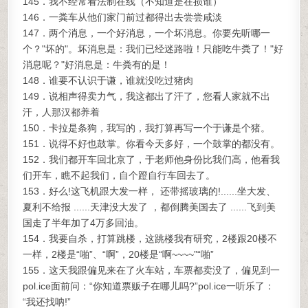
145．我不经常看法制在线（不知道是在损谁）
146．一粪车从他们家门前过都得出去尝尝咸淡
147．两个消息，一个好消息，一个坏消息。你要先听哪一
个？"坏的"。坏消息是：我们已经迷路啦！只能吃牛粪了！"好
消息呢？"好消息是：牛粪有的是！
148．谁要不认识于谦，谁就没吃过猪肉
149．说相声得卖力气，我这都出了汗了，您看人家就不出
汗，人那汉都养着
150．卡拉是条狗，我写的，我打算再写一个于谦是个猪。
151．说得不好也鼓掌。你看今天多好，一个鼓掌的都没有。
152．我们都开车回北京了，于老师他身份比我们高，他看我
们开车，瞧不起我们，自个蹬自行车回去了。
153．好么!这飞机跟大发一样， 还带摇玻璃的!......坐大发、
夏利不给报 ......天津没大发了 ，都倒腾美国去了 ......飞到美
国走了半年加了4万多回油。
154．我要自杀，打算跳楼，这跳楼我有研究，2楼跟20楼不
一样，2楼是“啪”、“啊”，20楼是“啊~~~~”“啪”
155．这天我跟偏见来在了火车站，车票都卖没了，偏见到一
pol.ice面前问：“你知道票贩子在哪儿吗?”pol.ice一听乐了：
“我还找呐!”