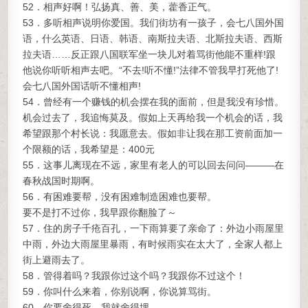
52．相声好啊！弘扬真、善、美，藿香正气。
53．多听相声说明你爱国。我们街坊有一孩子，会七八国外国
语，什么英语、日语、韩语、南斯拉夫语、北斯拉夫语、西斯
拉夫语……反正跟八国联军坐一块儿对着骂街他能不重样!跟
他说你听听相声去吧。“不去!听不懂!”法律不管我早打死他了!
会七八国外国话听不懂相声!
54．曾经有一个赚钱的机会摆在我的面前，但是我没有珍惜。
机会过去了，我追悔莫及。假如上天再给我一个机会的话，我
希望跟那个村长说：我愿意去。假如非让我在那工资前面加一
个限额的话，我希望是：400元
55．这事儿离现在不远，家里有老人的可以回去问问———在
春秋战国时期啊。
56．有困难要帮，没有困难制造困难也要帮。
要不是打不过你，我早跟你翻脸了～
57．住的房子千疮百孔，一下雨算要了亲命了：外边小雨屋里
中雨，外边大雨屋里暴雨，有时候雨实在太大了，全家人都上
街上避雨去了。
58．管得着吗？我跟你过这个吗？我跟你不过这个！
59．你叫什么来着，你别说啊，你说算骂街。
60．你要舍得死，我就舍得埋。