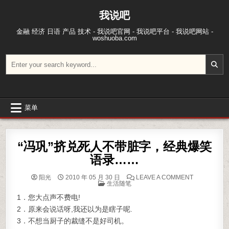
跳至内容
我说吧
金融 经济 日语 产品 技术 - 我说吧官网 - 我说吧平台 - 我说吧网站 -
woshuoba.com
搜索：
菜单
“冯巩”挤兑死人不带脏字，经典爆笑
语录……
ON “冯巩
阳光
2010 年 05 月 30 日
LEAVE A COMMENT
POSTED IN
生活随笔
1．您大点声不费电!
2．原来会说话呀,我还以为是瞎子呢.
3．不想当厨子的裁缝不是好司机。