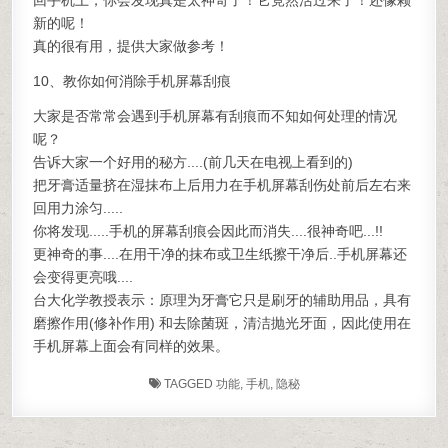
回手机上，你会发现真是太神奇了！它竟然活过来了！还像颗
新的呢！
真的很有用，提供大家做参考！
10、教你如何消除手机屏幕刮痕
大家是否常常会遇到手机屏幕有刮痕而不知如何处理的情况
呢？
告诉大家一个好用的秘方....(前几天在电视上看到的)
把牙膏适量挤在湿抹布上后用力在手机屏幕刮伤处前后左右来
回用力涂匀.....
你将发现.....手机的屏幕刮痕会因此而消失....很神奇吧...!!
更神奇的事....在用干净的抹布或卫生纸擦干净后..手机屏幕还
会变得更亮哦....
台大化学教授表示：原理为牙膏它只是刷牙的辅助用品，具有
磨擦作用(修补作用) 和去除菌斑，清洁抛光牙面，因此使用在
手机屏幕上面会有同样的效果。
TAGGED
功能
,
手机
,
隐秘