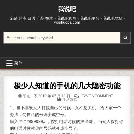
跳至内容
我说吧
金融 经济 日语 产品 技术 - 我说吧官网 - 我说吧平台 - 我说吧网站 -
woshuoba.com
搜索：
菜单
极少人知道的手机的几大隐密功能
ON 极少人
阳光
2010 年 07 月 11 日
LEAVE A COMMENT
POSTED IN
生活随笔
1、当不喜欢别人打搅自己的时候，又不想关机，给大家一个
办法，使自己的号码变成空号。
输入 **21*999999# ，按打电话时候的拨出键 。当别人拨打你
的电话时候就你的号码就变成空号了。