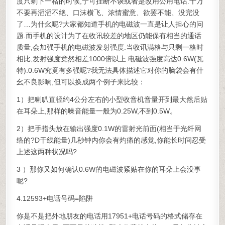
度只剩下一格的时候,宁可挂断不谈或者是改用公用电话.千万
不要再滔滔不绝、口沫横飞、浓情蜜意、欲罢不能、没完没
了…为什幺呢?大家都知道手机的电磁波一直是让人担心的问
题.而手机的设计为了在收讯较差的地区仍能保有相当的通话
质量,会加强手机的电磁波发射强度.当收讯满格与只剩一格时
相比,发射强度竟然相差1000倍以上.电磁波强度高达0.6W(瓦
特).0.6W究竟有多强呢?我无法具体描述它对你的脑袋会有什
幺不良影响,但可以换成两个例子来比较：
1）把喇叭直径约4公分左右的小型收音机音量开到最大然后贴
在耳朵上,那样的噪音能量一般为0.25W,不到0.5W。
2）把手指头放在输出强度0.1W的雷射光前面(相当于光纤网
络的?D干线能量)几秒钟内你会有灼痛的感觉,你能长时间忍受
上述这两种状况吗?
3 ）那你又如何确认0.6W的电磁波紧贴在你的耳朵上会没事
呢?
4.12593+电话号码=陷阱
你是不是把外地朋友的电话用17951+电话号码的格式储存在