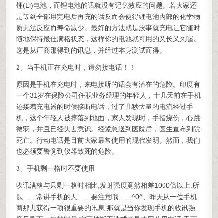
锂(Li)电池，而锂电池的话就没有记忆效应的问题。若大家还
是等到全部用完电后再充的话反而会使得锂电池内部的化学物
质无法反应而寿命减少。最好的方法就是没事就充电让它随时
随地保持最佳满格状态，这样你的电池就可用的又长又久喔。
这是从厂商那得到的讯息，并经过本身测试而得。
2、当手机正在充电时，请勿接电话！！
原因是手机在充电时，来电接听的话会有潜在的危险。印度有
一个31岁在保险公司任职业务经理的年轻人，十几天前在手机
还接着充电器的时候接听电话，过了几秒大量的电流经过手
机，这个年轻人被摔落到地面，家人发现时，手指烧伤，心跳
微弱，并且已经失去意识。经紧急送到医院后，医生宣布到院
死亡。行动电话是目前大家最常使用的现代发明。然而，我们
也必须要警觉到仪器致死的危险。
3、手机剩一格时不要使用
收讯满格与只剩一格时相比,发射强度竟然相差1000倍以上.所
以……常讲手机的人……要注意哦……^0^、昨天从一位手机
商那儿获得一项很重要的讯息,那就是当你发现手机的收讯强