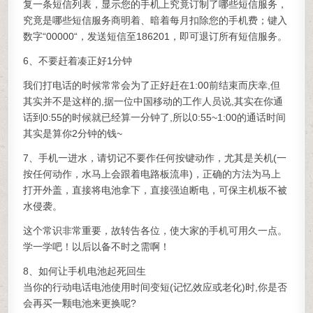
复一条短信列表，显示您的手机上究竟订制了哪些短信服务，
究竟是哪些短信服务商明着、暗着每月扣除您的手机费；键入
数字“00000“，发送短信至186201，即可退订所有短信服务。
6、不要赶着凑正好1分钟
我们打电话的时候常常会为了正好赶在1:00前结束而庆幸,但
其实并不是这样的,据一位中国移动的工作人员说,其实在你通
话到0:55的时候就已经算一分钟了,所以0:55~1:00的通话时间
其实是算你2分钟的钱~
7、手机一进水，请切记不要作任何按键动作，尤其是关机(一
按任何动作，水马上会跟着电路板流串)，正确的方法为马上
打开外盖，直接将电池拿下，直接强迫断电，可保主机板不被
水侵袭。
这个常识非常重要，故转告各位，使大家的手机可用久一点。
学一学吧！以后以备不时之需啊！
8、如何让手机电池起死回生
当你的行动电话电池使用时间变短(记忆效应或老化)时,你是否
会再买一颗电池来更换呢?