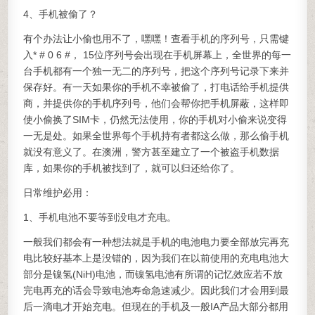
4、手机被偷了？
有个办法让小偷也用不了，嘿嘿！查看手机的序列号，只需键
入* # 0 6 #， 15位序列号会出现在手机屏幕上，全世界的每一
台手机都有一个独一无二的序列号，把这个序列号记录下来并
保存好。有一天如果你的手机不幸被偷了，打电话给手机提供
商，并提供你的手机序列号，他们会帮你把手机屏蔽，这样即
使小偷换了SIM卡，仍然无法使用，你的手机对小偷来说变得
一无是处。如果全世界每个手机持有者都这么做，那么偷手机
就没有意义了。在澳洲，警方甚至建立了一个被盗手机数据
库，如果你的手机被找到了，就可以归还给你了。
日常维护必用：
1、手机电池不要等到没电才充电。
一般我们都会有一种想法就是手机的电池电力要全部放完再充
电比较好基本上是没错的，因为我们在以前使用的充电电池大
部分是镍氢(NiH)电池，而镍氢电池有所谓的记忆效应若不放
完电再充的话会导致电池寿命急速减少。因此我们才会用到最
后一滴电才开始充电。但现在的手机及一般IA产品大部分都用