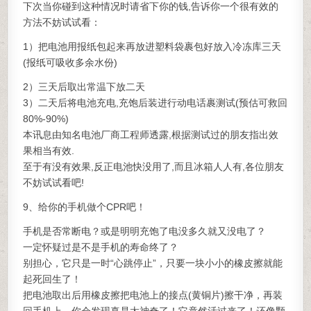
下次当你碰到这种情况时请省下你的钱,告诉你一个很有效的
方法不妨试试看：
1）把电池用报纸包起来再放进塑料袋裹包好放入冷冻库三天
(报纸可吸收多余水份)
2）三天后取出常温下放二天
3）二天后将电池充电,充饱后装进行动电话裹测试(预估可救回
80%-90%)
本讯息由知名电池厂商工程师透露,根据测试过的朋友指出效
果相当有效.
至于有没有效果,反正电池快没用了,而且冰箱人人有,各位朋友
不妨试试看吧!
9、给你的手机做个CPR吧！
手机是否常断电？或是明明充饱了电没多久就又没电了？
一定怀疑过是不是手机的寿命终了？
别担心，它只是一时“心跳停止”，只要一块小小的橡皮擦就能
起死回生了！
把电池取出后用橡皮擦把电池上的接点(黄铜片)擦干净，再装