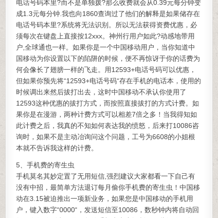
电话号码本里?而不是单独拨?那么收费就会从0.39元每分钟变
成1.3元每分钟.我也向1860查询过了他们的解释是如果储存在
电话号码本里?系统将无法识别。所以无法获得资费优惠，必
须每次在键盘上直接按12xxx。神州行用户如此?动感地带用
户,全球通也一样。如果你是一个中国移动用户，当你知道中
国移动为你设置以下的陷阱的时候，便不再惊讶于你的话费为
何会像长了翅膀一样的飞走。用12593+电话号码可以优惠，
但如果你预先将“12593+电话号码“存在手机的电话本，使用的
时候调出来然后拔打出去，这时中国移动不承认你使用了
12593这种优惠的拔打方式，而按照直接拔打的方式计费。如
果你是在漫游，两种计费方式可以相差7倍之多！当我得知如
此计费之后，我真的不知如何表达我的愤怒，后来打10086咨
询时，如果不是主动冶询问这个问题，工号为6608的小姐根
本就不告诉我这样的计费。
5、手机费的寄生虫
手机莫名其妙定置了无用短信,强烈建议大家都看一下自己有
没有中招，最简单方法退订每月偷你手机费的寄生虫！中国移
动在3.15被迫推出一项新业务，如果您是中国移动的手机用
户，键入数字“0000“，发送短信至10086，数秒钟内将自动回