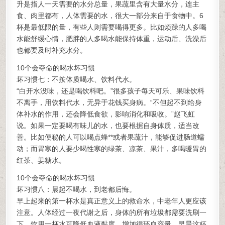
升是指人一天需要的水分总量，果蔬里含有大量水分，连主
食、肉里都有，人体需要的水，很大一部分来自于食物中。6
杯是最低限的量，有些人则需要喝得更多。比如烦躁的人多喝
水能舒缓心情，肥胖的人多喝水能保持体重，运动后、洗澡后
也都要及时补充水分。
10个会夺命的喝水坏习惯
坏习惯七：不按体质喝水、饮料代水。
“白开水没味，还是喝饮料吧。”很多孩子每天可乐、果味饮料
不离手，用饮料代水，无异于花钱买身病。“不但起不到给身
体补水的作用，还会降低食欲，影响消化和吸收。”赵飞虹
说。如果一定要喝有味儿的水，也要根据自身体质，适当改
善。比如便秘的人可以喝点蜂**或者果蔬汁，能够促进肠道蠕
动；而胃寒的人要少喝性寒的绿茶、凉茶、果汁，多喝暖胃的
红茶、姜糖水。
10个会夺命的喝水坏习惯
坏习惯八：晨起不喝水，到老都后悔。
早上起来的第一杯水是真正意义上的救命水，中老年人更应该
注意。人体经过一夜代谢之后，身体的所有垃圾都需要洗刷一
下。饮用一杯水可降低血液黏度，增加循环血容量。早晨这杯