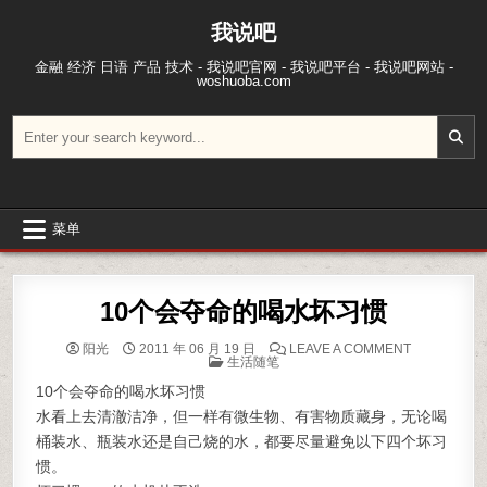
跳至内容
我说吧
金融 经济 日语 产品 技术 - 我说吧官网 - 我说吧平台 - 我说吧网站 -
woshuoba.com
搜索：
菜单
10个会夺命的喝水坏习惯
ON 10个
阳光
2011 年 06 月 19 日
LEAVE A COMMENT
POSTED IN
生活随笔
10个会夺命的喝水坏习惯
水看上去清澈洁净，但一样有微生物、有害物质藏身，无论喝
桶装水、瓶装水还是自己烧的水，都要尽量避免以下四个坏习
惯。