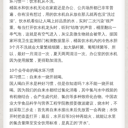
坏习惯一：饮水机从不洗。
桶装水和饮水机无论在家庭还是办公、公共场所都已非常普
遍，你有没有想过，用的饮水机自从放在那儿就再也没“洗过
澡”。饮水机看似让人喝上好品质的水，实则“二次污染”很严
重。每当打开饮水机龙头时，听到“咕噜”的声音，桶里翻出一
串气泡，这就是有空气进入，灰尘及微生物就会被带入。据国
家环境卫生监测部门检测数据显示，桶装饮水机内的冷热水胆
3个月不洗就会大量繁殖细菌，如大肠杆菌、葡萄球菌等。所
以，最好一月清洁一次，夏天两周清洁一次。办公室的饮水机
因为使用频繁，更得勤加清洗。
10个会夺命的喝水坏习惯
坏习惯二：自来水一烧开就喝。
国人喝白开水是种好习惯，但是你知道吗？水不能一烧开就
喝。因为我们的自来水都经过氯化消毒，其中氯与水中残留的
有机物结合，会产生卤代烃、氯仿等多种致癌化合物。中国农
业大学食品科学与营养工程学院教授姜微波建议，烧水时，不
妨采取三步走：首先将自来水接出来后先放置一会再烧；水快
开时把壶盖打开；最后，水开后等3分钟再熄火，就能让水里
的氯含量降至安全饮用标准，是真正的“开水”。