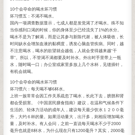
10个会夺命的喝水坏习惯
坏习惯五：不渴不喝水。
国内一项调查数据显示，七成人都是发觉渴了才喝水。殊不知
当你感到口渴的时候，你的身体至少已经流失了1%的水分。
喝水不是为了解渴，而是让其参与新陈代谢，被人体吸收，长
时间缺水会增加血液的黏稠度，诱发心脑血管疾病。同时，越
不注意喝水，喝水的欲望就会越低，人就会变得越来越“干
旱”。所以，不管渴不渴都要及时补水。外出时手里带上一瓶
水，随时喝一口；办公室或家里多放上几个水杯，见缝插针，
有机会就喝。
10个会夺命的喝水坏习惯
坏习惯六：每天喝不够6杯水。
上班一族常常会因工作关系疏忽了喝水，长此下去，膀胱和肾
都会受损害。《中国居民膳食指南》建议，在温和气候条件下
生活的、轻体力活动的成年人，建议每天最少饮水１２００毫
升，大约６杯的量。如果活动量大，出汗多，则相应增加喝水
量，及时补水。有人会问，之前一直说每天喝水不少于2000
毫升也就是8杯水，为什么现在只有1200毫升？其实，2000毫