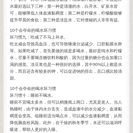
水最好选以下三种：第一种是清澈的水，白开水、矿泉水皆
可，能够降低人体血液黏稠度；第二种是柠檬水，柠檬酸能够
提升早晨的食欲；第三种是淡盐水，它对便秘的人非常有益。
10个会夺命的喝水坏习惯
坏习惯九：吃咸了不马上补水。
吃太咸会导致高血压，也可导致唾液分泌减少、口腔黏膜水肿
等。如果吃咸了，首先要做的就是多喝水，最好是纯水和柠檬
水，尽量不要喝含糖饮料和酸奶，因为过量的糖分也会加重口
渴的感觉。淡豆浆也是一种很好的选择，其中90%以上都是水
分，而且还含有较多的钾，可以促进钠的排出，且口感比较清
甜。
10个会夺命的喝水坏习惯
坏习惯十：睡前不喝水。
睡前不宜喝太多水，但可以稍微抿上两口，尤其是老人。当人
熟睡时，由于体内水分丢失，造成血液中的水分减少，血液黏
稠度会变高。临睡前适当喝点水，可以减少血液黏稠度，从而
降低脑血栓风险。此外，在干燥的秋冬季节，水还可以滋润呼
吸道，帮助人更好的入睡。