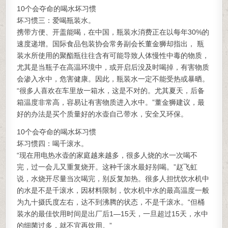
10个会夺命的喝水坏习惯
坏习惯三：爱喝瓶装水。
携带方便、开盖能喝，在中国，瓶装水消费正在以每年30%的
速度递增。国际食品包装协会常务副会长董金狮却指出， 瓶
装水所使用的聚酯瓶往往含有可能导致人体慢性中毒的物质，
尤其是当瓶子在高温环境中，或开启后没及时喝掉，有害物质
会渗入水中，危害健康。因此，瓶装水一定不能受热或暴晒。
“很多人喜欢在车里放一箱水，这是不对的。尤其夏天，后备
箱温度非常高，容易让有害物质进入水中。”董金狮建议，最
好的办法是买个质量好的水壶自己带水，安全又环保。
10个会夺命的喝水坏习惯
坏习惯四：喝千滚水。
“现在用电热水壶的家庭越来越多，很多人烧的水一次喝不
完，过一会儿又重复烧开。这种千滚水最好别喝。”赵飞虹
说，水烧开尽量当次喝完，别反复加热。很多人担忧饮水机中
的水是不是千滚水，因材料限制，饮水机中水的最高温度一般
为九十摄氏度左右，达不到沸腾的状态，不是千滚水。“但桶
装水的最佳饮用时间是出厂后1—15天，一旦超过15天，水中
的细菌过多，就不宜再饮用。”