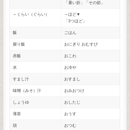
「暑い折」「その節」
～くらい（ぐらい）
～ほど▼
「3つほど」
飯
ごはん
握り飯
おにぎり おむすび
赤飯
おこわ
水
お冷や
すまし汁
おすまし
味噌（みそ）汁
おみおつけ
しょうゆ
おしたじ
薄茶
おうす
頭
おつむ