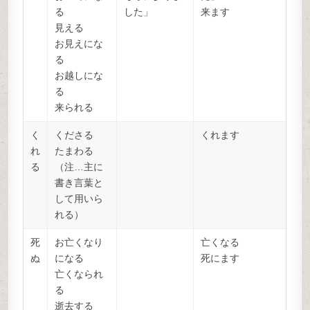
る
した」
来ます
見える
お見えにな
る
お越しにな
る
来られる
く
くださる
くれます
れ
たまわる
る
（注…主に
書き言葉と
して用いら
れる）
死
お亡くなり
亡くなる
ぬ
になる
死にます
亡くなられ
る
逝去する