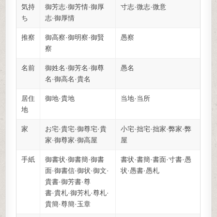
気持
御芳志·御芳情·御厚
寸志·微志·微意
ち
志·御厚情
推察
御高察·御明察·御賢
愚察
察
名前
御姓名·御芳名·御尊
愚名
名·御高名·貴名
居住
御地·貴地
当地·当所
地
家
お宅·貴宅·御尊宅·貴
小宅·拙宅·拙家·弊家·弊
家·御尊家·御高屋
屋
手紙
御書状·御書簡·御書
書状·書簡·書面·寸書·愚
面·御書信·御状·御文·
状·愚書·愚札
貴書·御芳書·尊
書·貴札·御芳札·尊札·
貴簡·尊簡·玉章