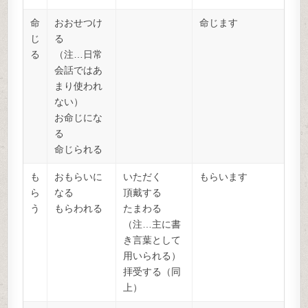
命
おおせつけ
命じます
じ
る
る
（注…日常
会話ではあ
まり使われ
ない）
お命じにな
る
命じられる
も
おもらいに
いただく
もらいます
ら
なる
頂戴する
う
もらわれる
たまわる
（注…主に書
き言葉として
用いられる）
拝受する（同
上）