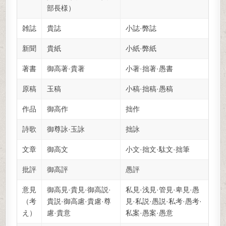
部長様）
雑誌
貴誌
小誌·弊誌
新聞
貴紙
小紙·弊紙
著書
御高著·貴著
小著·拙著·愚書
原稿
玉稿
小稿·拙稿·愚稿
作品
御高作
拙作
詩歌
御尊詠·玉詠
拙詠
文章
御高文
小文·拙文·駄文·拙筆
批評
御高評
愚評
意見
御高見·貴見·御高説·
私見·浅見·管見·卑見·愚
（考
貴説·御高慮·貴慮·尊
見·私説·愚説·私考·愚考·
え）
慮·貴意
私案·愚案·愚意