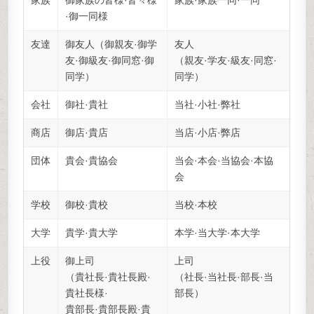
家族
御家族の皆様·皆々様
家族·家族一同·一同
·御一同様
友達
御友人（御親友·御学
友人
友·御級友·御同窓·御
（親友·学友·級友·同窓·
同学）
同学）
会社
御社·貴社
当社·小社·弊社
商店
御店·貴店
当店·小店·弊店
団体
貴会·貴協会
当会·本会·当協会·本協
会
学校
御校·貴校
当校·本校
大学
貴学·貴大学
本学·当大学·本大学
上役
御上司
上司
（貴社長·貴社長殿·
（社長·当社長·部長·当
貴社長様·
部長）
貴部長·貴部長殿·貴