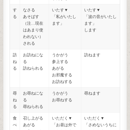
す
なさる
いたす▼
いたす▼
る
あそばす
「私がいたし
「波の音がいたし
（注…現在
ます」
ます」
はあまり使
します
われない）
される
訪
お訪ねにな
うかがう
訪ねます
ね
る
参上する
る
訪ねられる
あがる
お邪魔する
お訪ねする
尋
お尋ねにな
うかがう
尋ねます
ね
る
お尋ねする
る
尋ねられる
食
召し上がる
いただく▼
いただく▼
べ
あがる
「お昼は外で
「さめないうちに