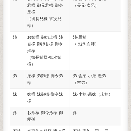
君様·御兄君様·御令
（長兄·次兄）
兄様
（御長兄様·御次兄
様）
姉
お姉様·御姉上様·姉
姉·愚姉
君様·御姉君様·御令
（長姉·次姉）
姉様
（御長姉様·御次姉
様）
弟
弟様·弟御様·御令弟
弟·舎弟·小弟·愚弟
様
（末弟）
妹
妹様·妹御様·御令妹
妹·小妹·愚妹（末妹）
様
孫
お孫様·御令孫様·御
孫
愛孫