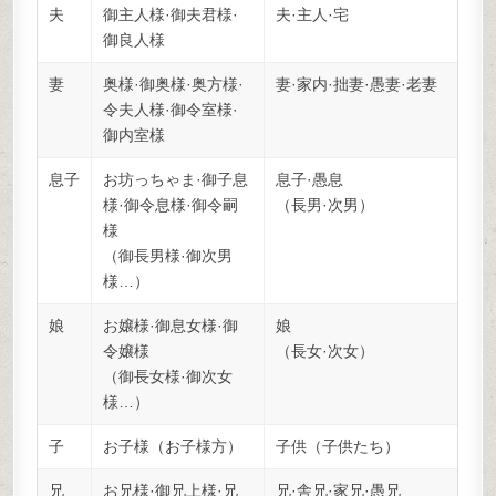
夫
御主人様·御夫君様·
夫·主人·宅
御良人様
妻
奥様·御奥様·奥方様·
妻·家内·拙妻·愚妻·老妻
令夫人様·御令室様·
御内室様
息子
お坊っちゃま·御子息
息子·愚息
様·御令息様·御令嗣
（長男·次男）
様
（御長男様·御次男
様…）
娘
お嬢様·御息女様·御
娘
令嬢様
（長女·次女）
（御長女様·御次女
様…）
子
お子様（お子様方）
子供（子供たち）
兄
お兄様·御兄上様·兄
兄·舎兄·家兄·愚兄