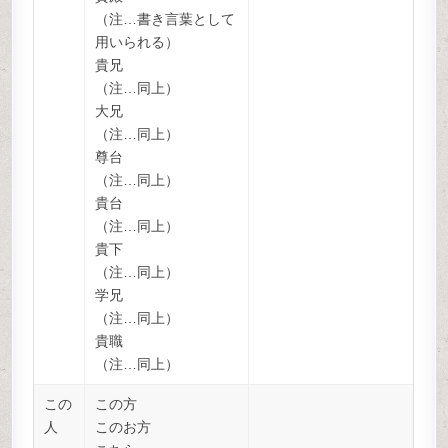
（注…書き言葉として
用いられる）
貴兄
（注…同上）
大兄
（注…同上）
尊台
（注…同上）
貴台
（注…同上）
貴下
（注…同上）
学兄
（注…同上）
貴職
（注…同上）
この
この方
人
このお方