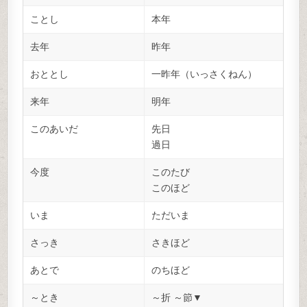
ことし
本年
去年
昨年
おととし
一昨年（いっさくねん）
来年
明年
このあいだ
先日
過日
今度
このたび
このほど
いま
ただいま
さっき
さきほど
あとで
のちほど
～とき
～折 ～節▼