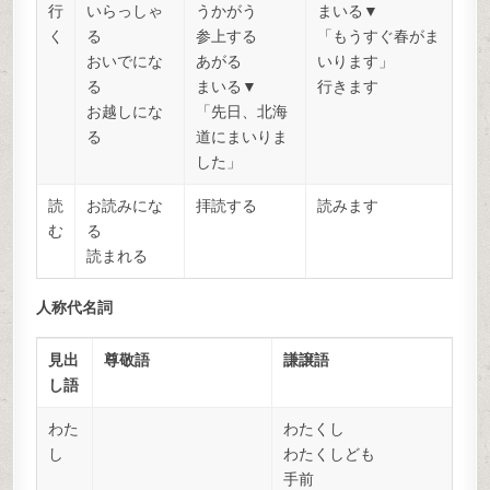
行
いらっしゃ
うかがう
まいる▼
く
る
参上する
「もうすぐ春がま
おいでにな
あがる
いります」
る
まいる▼
行きます
お越しにな
「先日、北海
る
道にまいりま
した」
読
お読みにな
拝読する
読みます
む
る
読まれる
人称代名詞
見出
尊敬語
謙譲語
し語
わた
わたくし
し
わたくしども
手前