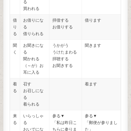
る
買われる
借
お借りにな
拝借する
借ります
り
る
お借りする
る
借りられる
聞
お聞きにな
うかがう
聞きます
く
る
うけたまわる
聞かれる
拝聴する
（～が）お
お聞きする
耳に入る
着
召す
着ます
る
お召しにな
る
着られる
来
いらっしゃ
参る▼
参る▼
る
る
「私は昨日こ
「郵便が参りまし
おいでにな
ちらに参りま
た」