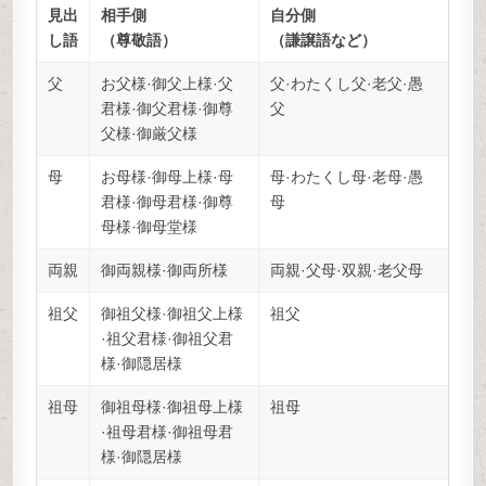
見出
相手側
自分側
し語
（尊敬語）
（謙譲語など）
父
お父様·御父上様·父
父·わたくし父·老父·愚
君様·御父君様·御尊
父
父様·御厳父様
母
お母様·御母上様·母
母·わたくし母·老母·愚
君様·御母君様·御尊
母
母様·御母堂様
両親
御両親様·御両所様
両親·父母·双親·老父母
祖父
御祖父様·御祖父上様
祖父
·祖父君様·御祖父君
様·御隠居様
祖母
御祖母様·御祖母上様
祖母
·祖母君様·御祖母君
様·御隠居様