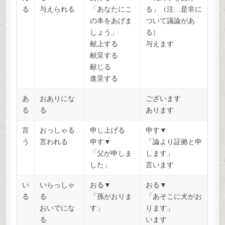
る
与えられる
「あなたにこ
る」（注…是非に
の本をあげま
ついて議論があ
しょう」
る）
献上する
与えます
献呈する
献じる
進呈する
あ
おありにな
ございます
る
る
あります
言
おっしゃる
申し上げる
申す▼
う
言われる
申す▼
「論より証拠と申
「父が申しま
します」
した」
言います
い
いらっしゃ
おる▼
おる▼
る
る
「孫がおりま
「あそこに犬がお
おいでにな
す」
ります」
る
います