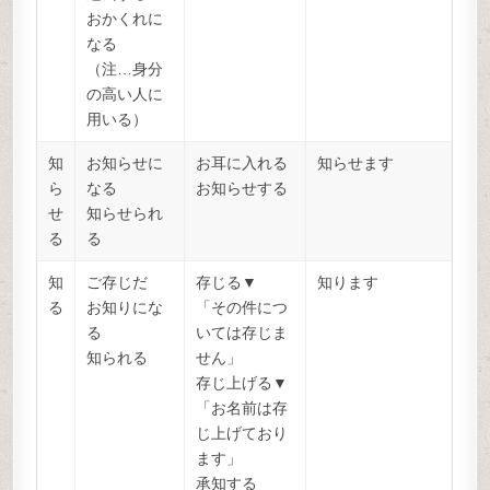
おかくれに
なる
（注…身分
の高い人に
用いる）
知
お知らせに
お耳に入れる
知らせます
ら
なる
お知らせする
せ
知らせられ
る
る
知
ご存じだ
存じる▼
知ります
る
お知りにな
「その件につ
る
いては存じま
知られる
せん」
存じ上げる▼
「お名前は存
じ上げており
ます」
承知する