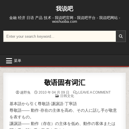
跳至内容
我说吧
金融 经济 日语 产品 技术 - 我说吧官网 - 我说吧平台 - 我说吧网站 -
woshuoba.com
搜索：
菜单
敬语固有词汇
ON 敬语固
越野兔
2010 年 04 月 09 日
LEAVE A COMMENT
POSTED IN
日韩文化
基本語から引く尊敬語·謙譲語·丁寧語
尊敬語―― 動作·存在の主体を高め、その人に話し手が敬意
を表すもの。
謙譲語―― 動作（存在）の主体を低め、動作の客体または