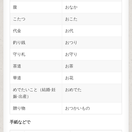
腹
おなか
こたつ
おこた
代金
お代
釣り銭
おつり
守り札
お守り
茶道
お茶
華道
お花
めでたいこと（結婚·妊
おめでた
娠·出産）
贈り物
おつかいもの
手紙などで