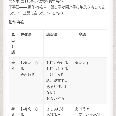
聞き手に話し手が敬意を表すもの。
丁寧語―― 動作·存在を、話し手が聞き手に敬意を表して言
ったり、上品に言ったりするもの。
動作·存在
見
尊敬語
謙譲語
丁寧語
出
し
語
会
お会いにな
お目にかかる
会います
う
る
お目もじする
会われる
（注…女性
語。現在では
あまり使われ
ない）
お会いする
与
お与えにな
さしあげる
あげる▼
え
る
あげる▼
「花に水をあげ