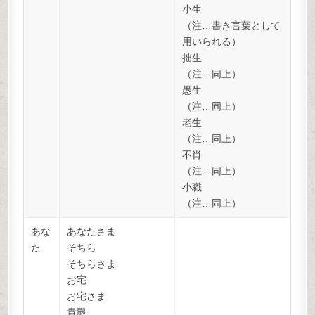
小生
（注…書き言葉として
用いられる）
拙生
（注…同上）
愚生
（注…同上）
老生
（注…同上）
不肖
（注…同上）
小職
（注…同上）
あな
あなたさま
た
そちら
そちらさま
お宅
お宅さま
貴殿