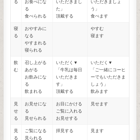
る
お食べにな
いただきまし
いただきましょ
る
た」
う」
食べられる
頂戴する
食べます
寝
おやすみに
やすむ
る
なる
寝ます
やすまれる
寝られる
飲
召し上がる
いただく▼
いただく▼
む
あがる
「牛乳は毎日
「ご一緒にコーヒ
お飲みにな
いただきま
ーでもいただきま
る
す」
しょう」
飲まれる
頂戴する
飲みます
見
お見せにな
お目にかける
見せます
せ
る
ご覧に入れる
る
見せられる
お見せする
見
ご覧になる
拝見する
見ます
る
見られる