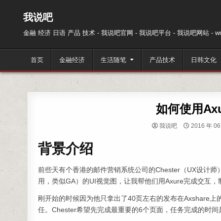
跳至内容
我说吧
金融 经济 日语 产品 技术 - 我说吧官网 - 我说吧平台 - 我说吧网站 - wos
首页
金融经济
生活随笔
产品技术
日韩文化
如何使用Ax
我说吧
2016 年 06
背景介绍
前些天有个香港的邮件营销系统公司的Chester（UX设计师）找到我
用，类似GA）的UI视觉图，让我帮他们用Axure完成交
刚开始的时候因为他只拿出了40页左右的发布在Axshar
任。Chester希望先完成最重要的6个页面，任务完成的