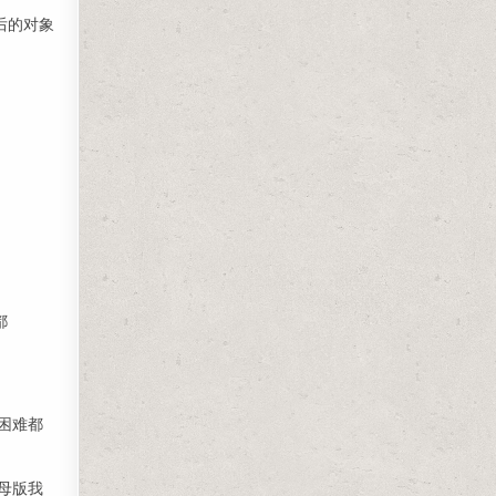
后的对象
都
困难都
个母版我