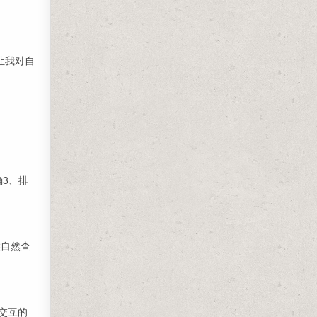
让我对自
确3、排
候自然查
-交互的