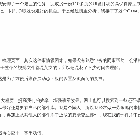
安排了一个艰巨的任务：完成另一份110多页的UI设计稿的高保真原型
己，同时争取这份难得的机会。于是经过慎重分析，我接下了这个Case
，梳理页面，其实这件事情很困难，如果没有熟悉业务的同事帮助，会消
。由于整个的视觉文件都是英文的，所以还是花了不少时间去理解。
这是为了方便后期多层动态面板的设置及页面间的复制。
以极大程度上提高我们的效率，增强演示效果。网上也可以搜索到一些还不
以最好还是要有自己的部件库。我是个懒人，所以我经常做一劳永逸的事
库，再加上从其他人的部件库中汲取的复杂交互部件，现在我的部件库中
然得心应手，事半功倍。