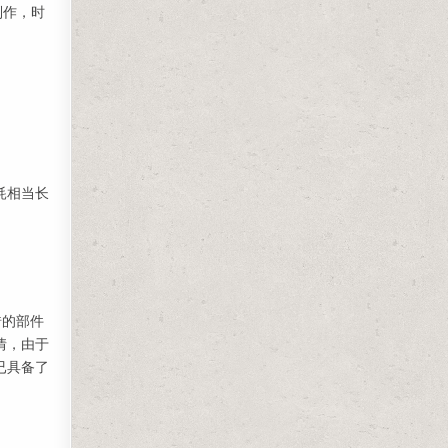
制作，时
。
耗相当长
错的部件
情，由于
已具备了