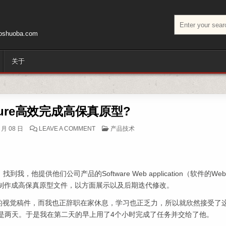
搜索：
huoba.com
关于
ure高效完成高保真原型?
ON 如何使用AXURE高效完成高保真原型?
POSTED IN
 月 08 日
LEAVE A COMMENT
产品技术
，他提供他们公司产品的Software Web application（软件的We
互，制作成高保真原型文件，以方面展示以及后期迭代修改。
e上的视觉稿件，而我也正辞职在家休息，学习也正乏力，所以就欣然接受了
时间是两天。于是我在第二天的早上用了4个小时完成了任务并交给了他。