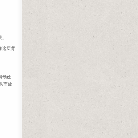
景。
作这层背
b滑动效
，从而放