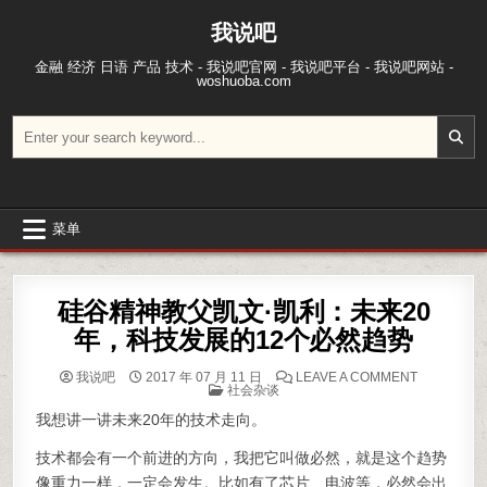
跳至内容
我说吧
金融 经济 日语 产品 技术 - 我说吧官网 - 我说吧平台 - 我说吧网站 -
woshuoba.com
搜索：
菜单
硅谷精神教父凯文·凯利：未来20
年，科技发展的12个必然趋势
ON 硅谷精
我说吧
2017 年 07 月 11 日
LEAVE A COMMENT
POSTED IN
社会杂谈
我想讲一讲未来20年的技术走向。
技术都会有一个前进的方向，我把它叫做必然，就是这个趋势
像重力一样，一定会发生。比如有了芯片、电波等，必然会出