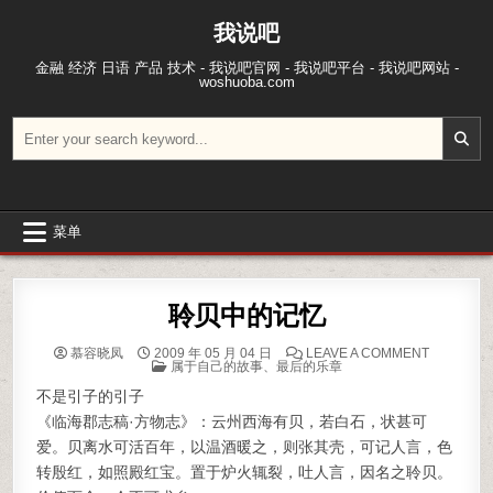
跳至内容
我说吧
金融 经济 日语 产品 技术 - 我说吧官网 - 我说吧平台 - 我说吧网站 -
woshuoba.com
搜索：
菜单
聆贝中的记忆
ON 聆贝
慕容晓凤
2009 年 05 月 04 日
LEAVE A COMMENT
POSTED IN
属于自己的故事
、
最后的乐章
不是引子的引子
《临海郡志稿·方物志》：云州西海有贝，若白石，状甚可
爱。贝离水可活百年，以温酒暖之，则张其壳，可记人言，色
转殷红，如照殿红宝。置于炉火辄裂，吐人言，因名之聆贝。