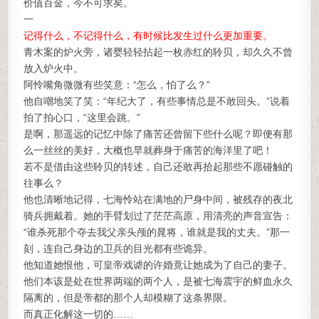
价值百金，今不可求矣。
一
记得什么，不记得什么，有时候比发生过什么更加重要。
青木案的炉火旁，诸婴轻轻拈起一枚赤红的聆贝，却久久不曾
放入炉火中。
阿怜嘴角微微有些笑意：“怎么，怕了么？”
他自嘲地笑了笑：“年纪大了，有些事情总是不敢回头。”说着
拍了拍心口，“这里会跳。”
是啊，那遥远的记忆中除了痛苦还曾留下些什么呢？即便有那
么一丝丝的美好，大概也早就葬身于痛苦的海洋里了吧！
若不是借由这些聆贝的转述，自己还敢再拾起那些不愿碰触的
往事么？
他也清晰地记得，七海怜站在满地的尸身中间，被残存的夜北
骑兵拥戴着。她的手臂划过了茫茫高原，用清亮的声音宣告：
“谁杀死那个夺去我父亲头颅的晁将，谁就是我的丈夫。”那一
刻，连自己身边的卫兵的目光都有些诡异。
他知道她恨他，可皇帝戏谑的许婚竟让她成为了自己的妻子。
他们本该是处在世界两端的两个人，是被七海震宇的鲜血永久
隔离的，但是帝都的那个人却模糊了这条界限。
而真正化解这一切的……