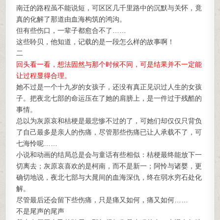
南迁的路程虽不能说短，可区区几千里路中的沉默与关怀，竟
真的化解了那道由血海构筑的鸿沟。
但有些伤口，一辈子都愈合不了……
这些聆贝，他知道，记载的是一段怎么样的故事啊！
二
回头看一看，想法固然与那个时候不同，可是结果并不一定能
让过程显得合理。
她不过是一个十九岁的女孩子，还没有真正见识过人生的女孩
子。把夜北七部的命运压在了她的肩膀上，是一件过于残酷的
事情。
总以为灰原哀和桔梗是最悲惨不过的了，可她们却仅仅只背负
了自己最多是亲人的伤痛，尽管那些伤痛已让人承载不了，可
七海怜呢……
小说和动画的结局总是会与童话有些相似：桔梗最终能放下一
切离去；灰原哀喜欢的是柯南，而不是新一；阿怜与诸婴，更
确切地说，夜北七部与大晁间的血海深仇，终在弱水穷石处化
解。
尽管最后还会留下些伤痛，只是痛又如何，痛又如何……
不是尾声的尾声