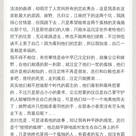
淡淡的曲调，却唱尽了人世间所有的悲欢离合，这是我喜欢这
首歌最大的原因。姬野、吕归尘，江南挖下的这两个坑，我跳
得心甘情愿，但我跳下去，只是希望能将这两个孤独的灵魂抛
出那个坑。只是那些虚幻的人物，只能永远沉淀在作者给他们
挖下的坑里，无论谁跳进去，终也不能将他们拯救，不过倒也
谈不上害了自己！因为看到他们的悲剧，所以我知道，自己一
直都是幸福的。
我不得不相信，有些事情是命中早已注定好的，就像尘尘和姬
野，在他们相遇的那一刹那，就注定了他们一世的孤独，他们
或许是相识相知的，但注定终不再是朋友。息衍和白毅也差不
多吧，曾经的死党，走到最后，注定只能擦肩......
其实他们都不想做那个时代的霸主的，他们最初和最终想要
的，不过只是那点小小的要求。尘尘想要的仅仅是自己要守护
的人能够陪伴在自己的身边，可是他们却一个一个地离他而去
了；姬野或许只想能牵着羽然的手，在那条小巷里没有尽头地
走下去，而最后呢？......
息衍也是，可是读着他的故事，却让我有种平静的感觉。息衍
是个"狡猾的狐狸"，他总能平静地面对发生在自己身上的不
幸，只是他终也算得一个孤独的人，有霸者的实力，却没有霸