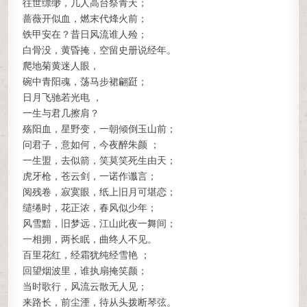
往世缥缈，几人高台祭青天；
蔷薇开似血，燃末代烽火前；
铁甲安在？昔日风流谁人殓；
白骨没，黄昏掩，空留史册说经年。
爬地菊黄迷人眼，
碗中青阳魂，荡马步裙翩跹；
日月飞驰若光电 ，
一生与君几擦肩？
殇阳血，星野变，一朝倾倒玉山前；
问君子，意如何，今夜醉朱颜 ；
一生盟，去似箭，笑莫笑死生由天；
虎牙枪，苍云剑，一诺作谶言；
阅残卷，寂寞眼，纸上旧月可堪恋；
缱绻时，花正浓，春风似少年；
风雪黯，旧梦远，江山此夜一舞间；
一相拥，两长眠，曲终人不见。
百里花红，经霜犹纯经雪艳 ；
回望烟波里，谁执扇掩笑颜；
当时歌行，风流云散无人见；
来路长，前尘湮，待从头拨断琴弦。