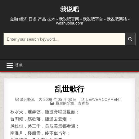
跳至内容
我说吧
金融 经济 日语 产品 技术 - 我说吧官网 - 我说吧平台 - 我说吧网站 -
woshuoba.com
搜索：
菜单
乱世歌行
ON 乱世歌
慕容晓凤
2009 年 05 月 03 日
LEAVE A COMMENT
POSTED IN
最后的乐章
、
青春祭
秋水天，谁弄弦，随波舟唱盛世颜；
台阁倾，殇歌落，随逝去云烟 ；
风过也，路三千，良辰美景都看遍；
南淮月，楼船雪，终不似当年；