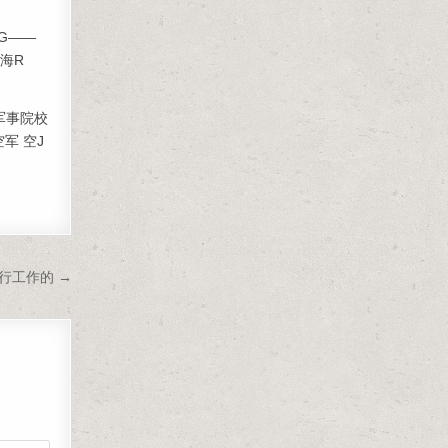
G——
海R
军事院校
军 空J
行工作的 →