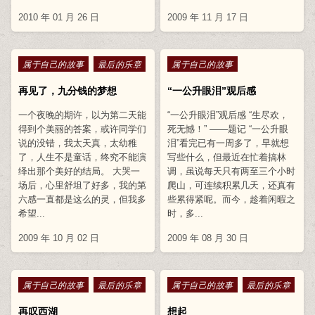
2010 年 01 月 26 日
2009 年 11 月 17 日
Posted in
Posted in
属于自己的故事
最后的乐章
属于自己的故事
再见了，九分钱的梦想
“一公升眼泪”观后感
一个夜晚的期许，以为第二天能
“一公升眼泪”观后感 “生尽欢，
得到个美丽的答案，或许同学们
死无憾！” ——题记 “一公升眼
说的没错，我太天真，太幼稚
泪”看完已有一周多了，早就想
了，人生不是童话，终究不能演
写些什么，但最近在忙着搞林
绎出那个美好的结局。 大哭一
调，虽说每天只有两至三个小时
场后，心里舒坦了好多，我的第
爬山，可连续积累几天，还真有
六感一直都是这么的灵，但我多
些累得紧呢。而今，趁着闲暇之
希望...
时，多...
2009 年 10 月 02 日
2009 年 08 月 30 日
Posted in
Posted in
属于自己的故事
最后的乐章
属于自己的故事
最后的乐章
再叹西湖
想起