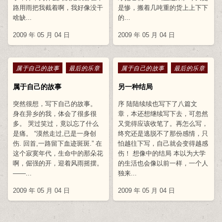
路用雨把我截着啊，我好像没干
是惨，搬着几吨重的货上上下下
啥缺...
的...
2009 年 05 月 04 日
2009 年 05 月 04 日
Posted in
Posted in
属于自己的故事
最后的乐章
属于自己的故事
最后的乐章
属于自己的故事
另一种结局
突然很想，写下自己的故事。
序 陆陆续续也写下了八篇文
身在异乡的我，体会了很多很
章，本还想继续写下去，可忽然
多。 哭过笑过，竟以忘了什么
又觉得应该收笔了。再怎么写，
是痛。 “漠然走过,已是一身创
终究还是逃脱不了那份感情，只
伤. 回首,一路留下血迹斑斑.” 在
怕越往下写，自己就会变得越感
这个寂寞年代，生命中的那朵花
伤！ 想像中的结局 本以为大学
啊，倔强的开，迎着风雨摇摆。
的生活也会像以前一样，一个人
——...
独来...
2009 年 05 月 04 日
2009 年 05 月 04 日