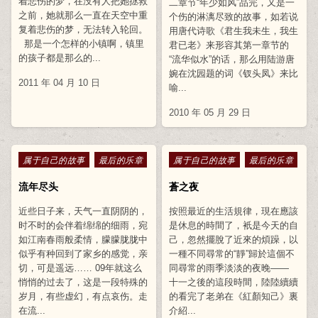
着悲伤的梦，在没有人把她拯救
二章节“年少如风”品完，又是一
之前，她就那么一直在天空中重
个伤的淋漓尽致的故事，如若说
复着悲伤的梦，无法转入轮回。
用唐代诗歌《君生我未生，我生
那是一个怎样的小镇啊，镇里
君已老》来形容其第一章节的
的孩子都是那么的...
“流华似水”的话，那么用陆游唐
婉在沈园题的词《钗头凤》来比
2011 年 04 月 10 日
喻...
2010 年 05 月 29 日
Posted in
Posted in
属于自己的故事
最后的乐章
属于自己的故事
最后的乐章
流年尽头
蒼之夜
近些日子来，天气一直阴阴的，
按照最近的生活規律，現在應該
时不时的会伴着绵绵的细雨，宛
是休息的時間了，衹是今天的自
如江南春雨般柔情，朦朦胧胧中
己，忽然擺脫了近來的煩躁，以
似乎有种回到了家乡的感觉，亲
一種不同尋常的“靜”歸於這個不
切，可是遥远…… 09年就这么
同尋常的雨季淡淡的夜晚——
悄悄的过去了，这是一段特殊的
十一之後的這段時間，陸陸續續
岁月，有些虚幻，有点哀伤。走
的看完了老弟在《紅顏知己》裏
在流...
介紹...