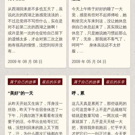
从西湖回来差不多也五天了，虽
今天上午终于好好的睡了一大
说此次的西湖之旅感觉淡淡的，
觉，感觉有些对不起师傅哈，她
不过总觉得不写些什么，实在是
刚坐完火车来到这，没让她休息
对不起第二次的西湖之旅啊！
倒自己休息起来了，其实我让她
或许是第一次的仓促给自己留下
休息了，只是她说她习惯起那么
的遗憾太多，才会对第二次之旅
早了，无奈，那我就不客气了，
抱有很高的憧憬，没想到却并没
呵呵^^ 身体虽说还不太舒
有...
服，...
2009 年 08 月 08 日
2009 年 05 月 04 日
Posted in
Posted in
属于自己的故事
最后的乐章
属于自己的故事
最后的乐章
“美好”的一天
呼，累
从昨天开始又生病了，浑身没一
这几天真是累死了，那些该死的
丝劲，昨天下午在宿舍休息了一
公司送货单子上不是产品规格写
下午，只偶尔跑下来看看有没有
错就是数量写错，一两次或一两
要干的活。今早出去给哥们汇
家就算了，几乎是天天错一大
钱，没想到回来的路上又下雨
把，害得我奔前跑后，忙乎半天
了，汗，为什么两次汇钱都在半
才把它们一一纠正过来。今天更