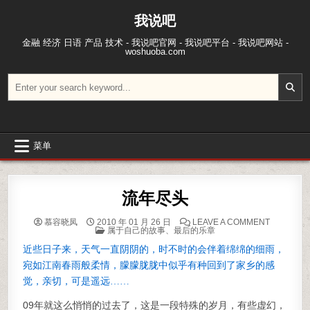
跳至内容
我说吧
金融 经济 日语 产品 技术 - 我说吧官网 - 我说吧平台 - 我说吧网站 -
woshuoba.com
搜索：
菜单
流年尽头
ON 流年尽
慕容晓凤
2010 年 01 月 26 日
LEAVE A COMMENT
POSTED IN
属于自己的故事
、
最后的乐章
近些日子来，天气一直阴阴的，时不时的会伴着绵绵的细雨，
宛如江南春雨般柔情，朦朦胧胧中似乎有种回到了家乡的感
觉，亲切，可是遥远……
09年就这么悄悄的过去了，这是一段特殊的岁月，有些虚幻，