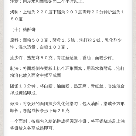
注意：用冷水和面需饧面二个小时以上。
烤制：上铛为２２０度下铛为２００度需烤２２分钟炉温为１
８０度
（十）糖酥饼
原料：面粉５００克，酵母１.５钱，泡打粉２钱，乳化剂少
许，温水适量，白糖１００克，
油少许，熟芝麻５０克，青红丝适量，香油，面粉少许。
制法：将面粉倒在案板上扒个环形面窝，用温水将酵母，泡打
粉溶化放入面窝中揉至成面
团饧１０分钟，将白糖，油面粉，熟芝麻，青红丝，香油混合
拌成糖馅即成。
做法：将饧好的面团抹少乳化剂擀匀，包入油酥，擀成长方形
顺长，卷起成长条形下每２５克
一个面剂，按扁包入糖馅擀成椭圆形小饼，将平锅烧热刷上油
将饼放入各至成熟即可。