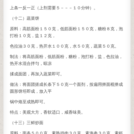
上条一反一正（上剂需要５－－－１０分钟）。
（十二）蔬菜饼
原料：高筋面粉１５０克，低筋面粉１５０克，糖粉８克，泡
打粉１０克，盐１２克，
色拉油３０克，热开水１００克，水５０克，蔬菜５０克。
制法：将高筋面粉，低筋面粉，糖粉，泡打粉，盐，色拉油，
热开水混合拌匀，晾凉
揉成面团，再加入蔬菜即可。
做法：将面团搓成长条下５０克一个面剂，按扁用擀面棍擀成
圆形饼坯即成，放入平
锅中烙至成熟即可。
特点：美观大方，香软适口，咸香味美。
（十三）三鲜炒面
原料：面条５００克，素熟鸡肉３０克，素海参３０克，素虾