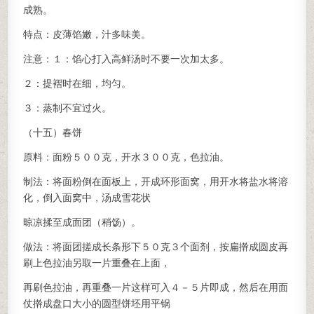
成熟。
特点：皮薄馅嫩，汁多味美。
注意：１：馅心打入高鲜汤时不要一次加太多。
２：提褶时在细，均匀。
３：蒸制不宜过火。
（十五）春饼
原料：面粉５００克，开水３００克，色拉油。
制法：将面粉倒在面板上，开成环形面窝，用开水将盐水将溶
化，倒入面窝中，汤成雪花状
晾凉揉至成面团（稍饧）。
做法：将面团搓成长条形下５０克３个面剂，按扁擀成圆皮再
刷上色拉油另取一片重叠在上面，
再刷色拉油，再重叠一片这样可入４－５片即成，然后在用面
仗擀成盘口大小的圆型饼坯用平锅