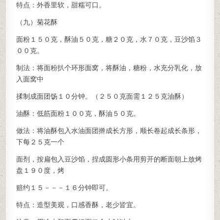
特点：外香里软，甜糯可口。
（九）菊花酥
面粉１５０克，酥油５０克，糖２０克，水７０克，豆沙馅３
００克。
制法：将面粉扒个环形面窝，将酥油，糖粉，水充分乳化，放
入面窝中
揉制成面团饧１０分钟。（２５０克面需１２５克油酥）
油酥：低筋面粉１００克，酥油５０克。
做法：将油酥包入水油面团擀成长方形，顺长卷起成长条形，
下每２５克一个
面剂，按扁包入豆沙馅，捏成圆形小条用剪开的断面朝上放烤
盘１９０度，烤
赔约１５－－－１６分钟即可。
特点：造型美观，口感香酥，老少皆宜。