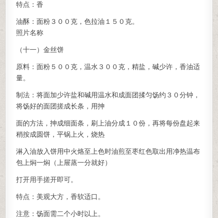
特点：香
油酥：面粉３００克，色拉油１５０克。
照片名称
（十一）金丝饼
原料：面粉５００克，温水３００克，精盐，碱少许，香油适
量。
制法：将面加少许盐和碱用温水和成面团揉匀饧约３０分钟，
将饧好的面团搓成长条，用抻
面的方法，抻成细面条，刷上油分成１０份，再将每份盘起来
稍按成圆饼，平锅上火，烧热
淋入油放入饼用中火烙至上色时油煎至枣红色取出用净热温布
包上焖一焖（上屉蒸一分就好）
打开用手搓开即可。
特点：美观大方，香软适口。
注意：饧面需二个小时以上。