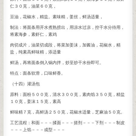
仁３０克，油菜６０克，
豆油，花椒水，精盐。素味精，姜丝，鲜汤适量，
制法：将面条用开水煮熟捞出，用凉水过凉，控干水分待用，
将素海参，素虾仁，素鸡
肉切成片，油菜切成段，将菜加姜沫，加酱油，花椒水，精
盐，纯素高鲜味精，添适量
鲜汤，再将面条倒入锅内拌，炒至炒干水份即可。
特点：面条软滑，口味鲜香。
（十四）灌汤包
原料：面粉５００克，清水３００克，素肉馅３５０克，精盐
１０克，姜沫１５克，素高
鲜味精７克，高鲜汤２５０克，花椒水适量，芝麻油５０克。
工艺流程：和面－－－揉面－－－搓剂－－－下剂－－－制皮
－－－上馅－－－成型－－－