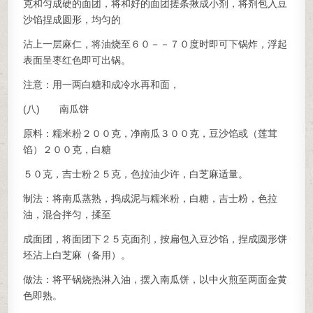
克和匀成硬的面团，将和好的面团搓条揪成小剂，将剂包入豆
沙馅捏成圆形，均匀的
沾上一层麻仁，将油烧至６０－－７０度时即可下锅炸，浮起
表面呈枣红色即可出锅。
注意：用一两白糖和成冷水再和面，
(八) 南瓜饼
原料：糯米粉２００克，净南瓜３００克，豆沙馅或（莲茸
馅）２００克，白糖
５０克，吉士粉２５克，色拉油少许，白芝麻适量。
制法：将南瓜蒸熟，捣成泥与糯米粉，白糖，吉士粉，色拉
油，混合拌匀，揉至
成面团，将面团下２５克面剂，按扁包入豆沙馅，捏成圆形饼
坯沾上白芝麻（备用）。
做法：将平锅烧热淋入油，摆入南瓜饼，以中火煎至两面金黄
色即熟。