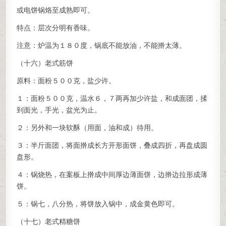
或电饼锅烙至成熟即可。
特点：层次分明有香味。
注意：炉温为１８０度，锅底不能放油，不能擀太薄。
（十六）老式筋饼
原料：面粉５００克，盐少许。
１：面粉５００克，温水６，７两再加少许盐，和成面团，揉
到面光，手光，盆光为止。
２：另外和一块软酥（用面，油和成）待用。
３：半斤面团，将面擀成长方开形面饼，叠成四折，再盘成圆
盘形。
４：锅烧热，在案板上擀成中间厚边薄面饼，边擀边拉形成薄
饼。
５：锅七，八分热，将饼放入锅中，成金黄色即可。
（十七）老式精糖饼