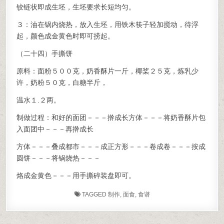
铰链状即成生坯，生坯要求长短均匀。
３：油在锅内烧热，放入生坯，用铁木筷子轻加搅动，待浮
起，颜色成金黄色时即可捞起。
（二十四）手撕饼
原料：面粉５００克，奶香酥片一斤，椰桨２５克，炼乳少
许，奶粉５０克，白糖半斤，
温水１.２两。
制做过程：和好的面团－－－擀成长方体－－－将奶香酥片包
入面团中－－－再擀成长
方体－－－叠成都市－－－成正方形－－－卷成卷－－－按成
圆饼－－－将锅烧热－－－
烙成金黄色－－－用手撕碎装盘即可。
TAGGED
制作
,
面食
,
食谱