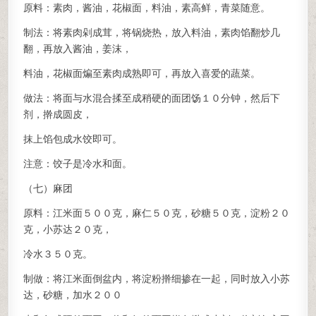
原料：素肉，酱油，花椒面，料油，素高鲜，青菜随意。
制法：将素肉剁成茸，将锅烧热，放入料油，素肉馅翻炒几
翻，再放入酱油，姜沫，
料油，花椒面煸至素肉成熟即可，再放入喜爱的蔬菜。
做法：将面与水混合揉至成稍硬的面团饧１０分钟，然后下
剂，擀成圆皮，
抹上馅包成水饺即可。
注意：饺子是冷水和面。
（七）麻团
原料：江米面５００克，麻仁５０克，砂糖５０克，淀粉２０
克，小苏达２０克，
冷水３５０克。
制做：将江米面倒盆内，将淀粉擀细掺在一起，同时放入小苏
达，砂糖，加水２００