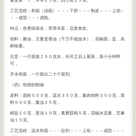
素蛋黄一个，木耳２５克，西兰花２５克。
工艺流程：和面（汤面）－－－下挤－－－制皮－－－上馅－
－－成型－－－成熟。
特点：色香味俱全，营养丰富，启发食欲。
馅料：酱油，主要是香油（千万不能放水），花椒面，盐，高
鲜味素。
注意：一斤面放２５０克水，水开之后上屉蒸，蒸十分钟即
可，
开水和面，一斤面出二十个面剂。
（四）馅饼的制做
原料：面粉５００克，温水３５０克，素肉馅料３００克，菜
料５００克，酱油２５克，
精盐１０克，姜沫１０克，素磨菇精５克，花椒水适量，芝麻
油１５克。
工艺流程：温水和面－－－拉剂－－－上馅－－－成型－－－