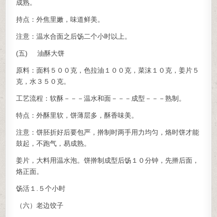
成熟。
持点：外焦里嫩，味道鲜美。
注意：温水合面之后饧二个小时以上。
(五) 油酥大饼
原料：面料５００克，色拉油１００克，菜沫１０克，姜片５
克，水３５０克。
工艺流程：软酥－－－温水和面－－－成型－－－熟制。
特点：外酥里软，饼薄层多，酥香味美。
注意：饼胚折好后要包严，擀制时两手用力均匀，烙时饼才能
鼓起，不跑气，易成熟。
姜片，大料用温水泡。饼擀制成型后饧１０分钟，先擀后面，
烙正面。
饧活１.５个小时
（六）老边饺子