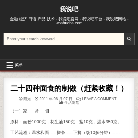
跳至内容
我说吧
金融 经济 日语 产品 技术 - 我说吧官网 - 我说吧平台 - 我说吧网站 -
woshuoba.com
搜索：
菜单
二十四种面食的制做（赶紧收藏！）
ON 二十四
阳光
2011 年 06 月 07 日
LEAVE A COMMENT
POSTED IN
生活随笔
（一）家 常 饼
原料：面粉1000克，花生油150克，盐10克，温水350克。
工艺流程：温水和面-----搓条-----下挤（饧10多分钟）-----