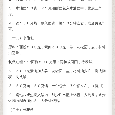
３：水油面５０克，２５克油酥面包入水油面中，叠成三角
形。
４：锅５，６分热，放入面饼，烙１０分钟左右，成金黄色即
可。
（十九）水煎包
原料：面粉５００克，素肉５００克，姜，花椒面，盐，材料
油适量。
制做过程：１:面粉５００克用６两和成面团，待发酵。
２：５００克素肉加入姜，花椒面，盐，材料油少许，搅成糊
状，制成馅。
３：５０克面，５０克馅，一个包子１７个褶左右。（待用）
４：锅七八成热摆入锅内，加少许水盖上锅盖，大约５，６分
钟浇面糊再加热５，６分钟成熟。
（二十）长花卷