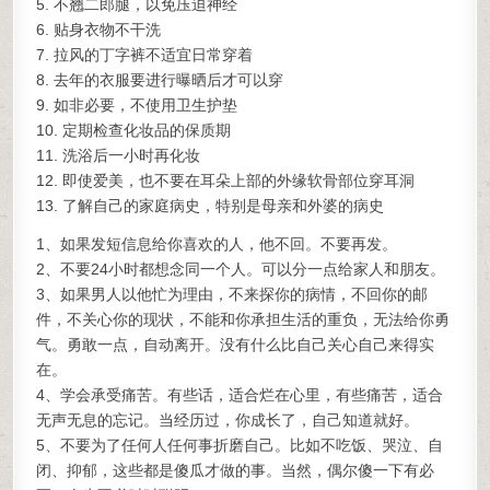
5. 不翘二郎腿，以免压迫神经
6. 贴身衣物不干洗
7. 拉风的丁字裤不适宜日常穿着
8. 去年的衣服要进行曝晒后才可以穿
9. 如非必要，不使用卫生护垫
10. 定期检查化妆品的保质期
11. 洗浴后一小时再化妆
12. 即使爱美，也不要在耳朵上部的外缘软骨部位穿耳洞
13. 了解自己的家庭病史，特别是母亲和外婆的病史
1、如果发短信息给你喜欢的人，他不回。不要再发。
2、不要24小时都想念同一个人。可以分一点给家人和朋友。
3、如果男人以他忙为理由，不来探你的病情，不回你的邮
件，不关心你的现状，不能和你承担生活的重负，无法给你勇
气。勇敢一点，自动离开。没有什么比自己关心自己来得实
在。
4、学会承受痛苦。有些话，适合烂在心里，有些痛苦，适合
无声无息的忘记。当经历过，你成长了，自己知道就好。
5、不要为了任何人任何事折磨自己。比如不吃饭、哭泣、自
闭、抑郁，这些都是傻瓜才做的事。当然，偶尔傻一下有必