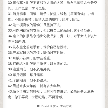
30.挤公车的时候不要和别人挤的太紧，给自己预留几公分空
间。工作也是，学习也是。
31.随身携带：面纸，镜子，护垫，钱包（里面有钱），钥
匙。不随身携带：旧情人送的戒指，照片，回忆。
32.选一项喜欢的运动并且坚持下去。
33.可以淘便宜的衣服，但记得自己的品位比这个价位高。
34.桌上的护肤品永远比化妆品多，贵，好，对于女人来说外
养不如内调。
35.洗衣服之前戴手套，保护自己总没错。
36.养成写日记的习惯，哪怕只言片语。
37.可以不认同，但学会尊重。
38.打电话的时候记得微笑，对方听的见。
39.注重内心，但不忽略外表。
40.每月记帐，每月储蓄。
41.了解潮流，但不必跟风。
42.看起来多大年龄，就有多大年龄。
43.做不了决定的时候，让时间帮你决定。如果还是无法决
定，做了再说。宁愿犯错，不留遗憾。
TAGGED
女人
,
生活方式