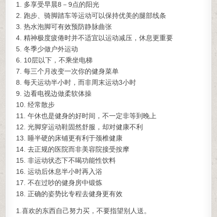
1. 多享受早晨8－9点的阳光
2. 跑步、骑脚踏车等运动可以保持优美的腿部线条
3. 热水泡脚可有效预防静脉曲张
4. 精神极度疲倦时并不适宜以运动减压，休息更重要
5. 冬季少做户外运动
6. 10层以下，不乘坐电梯
7. 每三个月改变一次你的健身菜单
8. 每天运动半小时，而非周末运动3小时
9. 边看电视边做柔软体操
10. 经常散步
11. 午休也是健身的好时间，不一定非等到晚上
12. 光脚穿运动鞋固然舒服，却对健康不利
13. 睡半硬的床铺更有利于颈椎健康
14. 去正规的医院而非美容院接受按摩
15. 非运动状态下不喝功能性饮料
16. 运动后休息半小时再入浴
17. 不在过吵的健身房中锻炼
18. 正确的姿势比专程去健身更有效
1.喜欢的东西自己努力买，不要指望别人送。