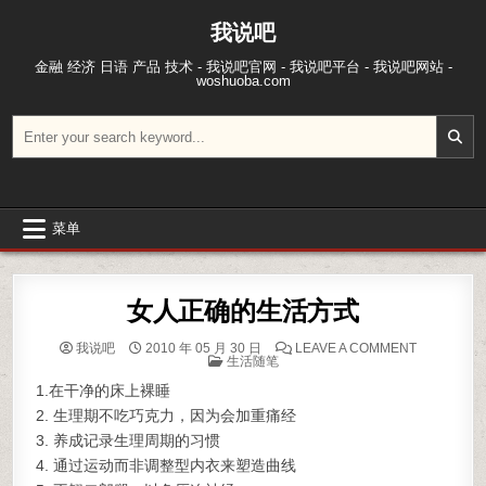
跳至内容
我说吧
金融 经济 日语 产品 技术 - 我说吧官网 - 我说吧平台 - 我说吧网站 -
woshuoba.com
搜索：
菜单
女人正确的生活方式
ON 女人正
我说吧
2010 年 05 月 30 日
LEAVE A COMMENT
POSTED IN
生活随笔
1.在干净的床上裸睡
2. 生理期不吃巧克力，因为会加重痛经
3. 养成记录生理周期的习惯
4. 通过运动而非调整型内衣来塑造曲线