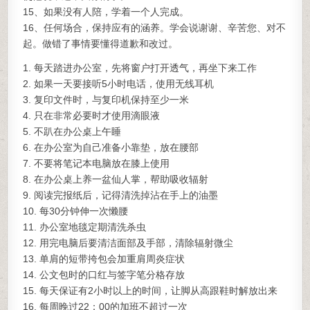
15、如果没有人陪，学着一个人完成。
16、任何场合，保持应有的涵养。学会说谢谢、辛苦您、对不
起。做错了事情要懂得道歉和改过。
1. 每天踏进办公室，先将窗户打开透气，再坐下来工作
2. 如果一天要接听5小时电话，使用无线耳机
3. 复印文件时，与复印机保持至少一米
4. 只在非常必要时才使用滴眼液
5. 不趴在办公桌上午睡
6. 在办公室为自己准备小靠垫，放在腰部
7. 不要将笔记本电脑放在膝上使用
8. 在办公桌上养一盆仙人掌，帮助吸收辐射
9. 阅读完报纸后，记得清洗掉沾在手上的油墨
10. 每30分钟伸一次懒腰
11. 办公室地毯定期清洗杀虫
12. 用完电脑后要清洁面部及手部，清除辐射微尘
13. 单肩的短带挎包会加重肩周炎症状
14. 公文包时的口红与签字笔分格存放
15. 每天保证有2小时以上的时间，让脚从高跟鞋时解放出来
16. 每周晚过22：00的加班不超过一次