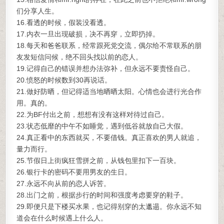
们分享人生。
16.看透的时候，假装没看透。
17.内衣一旦出现破损，决不再穿，立即扔掉。
18.每天和爸爸联系，经常跟死党交流，偶尔给不常联系的朋
友发短信问候，绝不回头找以前的恋人。
19.记得自己的错误并想办法弥补，但永远不要责怪自己。
20.愤怒的时候数到30再说话。
21.做好防晒，但记得适当地晒晒太阳。心情也会进行光合作
用。真的。
22.为BF付出之前，想想有没有这样对待过自己。
23.状态低靡的中午不如睡觉，遇到低谷就放自己大假。
24.真正看中的东西就买，不要借钱。真正喜欢的男人就追，
量力而行。
25.节假日上街疯狂雪拼之前，从钱包里扣下一百块。
26.银行卡的密码不要用男友的生日。
27.永远不向从前的恋人诉苦。
28.出门之前，根据步行的时间和强度考虑要穿的鞋子。
29.即便只是下楼买水果，也记得别穿的太邋遢。你永远不知
道会在什么时候遇上什么人。