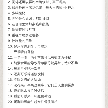
2. 觉得还可以再吃半碗饭时，离开餐桌
3. 如果身体不感到饥渴，每天只需饮用4杯水
4. 多喝酸奶
5. 无论什么原因，都别抽烟
6. 在食谱里添加杂粮和蔬菜
7. 饮绿茶胜过红茶
8. 重视早餐多过晚餐
9. 控制盐的用量
10. 起床后先刷牙，再喝水
11. 经常嚼口香糖
12. 一早一晚，两个苹果可以有效改善便秘
13. 纯素食可能导致荷尔蒙分泌异常，造成不孕
14. 每周至少吃一次鱼
15. 远离可乐等碳酸饮料
16. 不喝久煮的火锅汤
17. 没有果汁牛奶这回事，它们是天生的冤家
18. 饭前吃水果胜过饭后
19. 睡前可以来一杯红葡萄酒
20. 喝咖啡可能引起女性骨质疏松