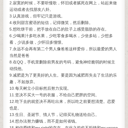
2.寂寞的时候，不要听慢歌，怀旧或者腻死在网上，站起来做
运动或者去找朋友八卦。
3.认真游戏，但牢记只是游戏。
4.收到甜言蜜语的短信，记得微笑，然后删除。
5.想吃饼干前，把手放在自己的肚子上感受脂肪的存在。
6.少喝果汁多吃水果，少吃零食多喝水，少坐多站，少想多
看，少说多做，少怀旧多憧憬。
7.永远不会再有第二个男人像爸爸这样爱你，所以最爱的男人
当然是爸爸
8.在QQ，手机里删除前男友的号码，避免神经脆弱的时候主
动找他。
9.减肥是为了更美好的人生。要是因为减肥而失去了生活的乐
趣，不如放弃。
10.每天树立小目标然后努力实现。
11.坚决不买大一号的衣服，不给自己肥胖的空间。
12.吃下去的就坚决不再吐出来，所以吃之前要想清楚。恋爱
也是。
13.生日、圣诞节、情人节，记得买礼物送给自己。
14.想办法努力赚钱，而不是如何省钱。
15.相信爱情和mr.right的存在，在此之前也不拒绝和mr.wrong