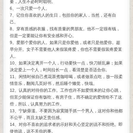
要，人生不必时时聪明。
6、一次只爱一个人。
7、记住你喜欢的人的生日，包括你的家人，当然，还有自
己。
8、穿有质感的衣服，找有质量的男朋友。他不一定很有钱，
但是一定要能让你有安全感和开心。
9、爱那个爱你的人。如果只是你爱他，或者只是他爱你。趁
早分开。女子不需要他人来假装疼爱，你也不需要假装疼爱某
人。
10、如果决定离开一个人，行动要快一点，快刀斩乱麻；如果
决定爱上一个人，时间拉长一点，看清楚是否适合你。
11、闲情时候自己煮花茶煮咖啡喝，或者做茶点吃，放一段柔
情音乐，翻阅几页好书，然后睡个懒觉，快哉。
12、认真的对待你的工作。工作也许不如爱情来的让你心跳，
但至少能保证你有饭吃，有房子住，而不确定的爱情给不了这
些，所以，认真努力的工作。
13、宁缺毋滥。不要因为寂寞随手抓一个男人，这对你和他都
不公平，而且太缺乏责任感。
14、对你不喜欢的追求者的示好和关心坚定的说不和拒绝。即
使他说，这不关你的事。