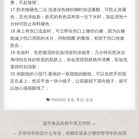
整，不起皱褶；
17 防衣物褪色二法:洗涤深色棉织物时加适量醋，可防止其褪
色，且光泽如新；新买的有色花布第一次下水时，加盐浸泡十
分钟可防止布料褪色；
18 身上有伤口流血时，可立即在伤口上撒些白糖，因为白糖
能减少伤口局部的水分，抑制细菌 的繁殖，有助于伤口收敛
愈合；
19 化妆时，先把微湿的化妆绵放到冰箱里，几分钟后把冰凉
海绵拍在抹好粉底的肌肤上，你会觉得肌肤格外清爽，彩妆也
显得特别清新；
20 画眼线的小技巧:要画好一双细致的眼线，可以先把手肘固
定在桌上，然后平放一块小镜子，让双眼朝下望向镜子，就可
以放心描画眼线了；
TAGGED
女生
,
常识
,
生活
文章导航
超市食品名称中英文对照 →
← 不管你学的是什么专业，你都应该多少懂些管理学的东西