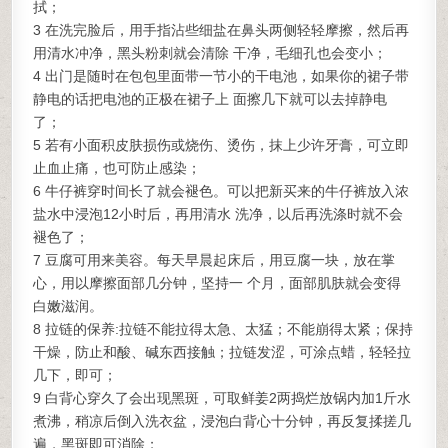
拭；
3 在洗完脸后，用手指沾些细盐在鼻头两侧轻轻摩擦，然后再
用清水冲净，黑头粉刺就会清除 干净，毛细孔也会变小；
4 出门是随时在包包里面带一节小的干电池，如果你的裙子带
静电的话把电池的正极在裙子上 面擦几下就可以去掉静电
了；
5 若有小面积皮肤损伤或烧伤、烫伤，抹上少许牙膏，可立即
止血止痛，也可防止感染；
6 牛仔裤穿时间长了就会褪色。可以把新买来的牛仔裤放入浓
盐水中浸泡12小时后，再用清水 洗净，以后再洗涤时就不会
褪色了；
7 豆腐可用来美容。每天早晨起床后，用豆腐一块，放在掌
心，用以摩擦面部几分钟，坚持一 个月，面部肌肤就会变得
白嫩滋润。
8 拉链的保养:拉链不能拉得太急、太猛；不能崩得太紧；保持
干燥，防止和酸、碱东西接触；拉链发涩，可涂点蜡，轻轻拉
几下，即可；
9 白背心穿久了会出现黑斑，可取鲜姜2两捣烂放锅内加1斤水
煮沸，稍凉后倒入洗衣盆，浸泡白背心十分钟，再反复揉搓几
遍，黑斑即可消除；