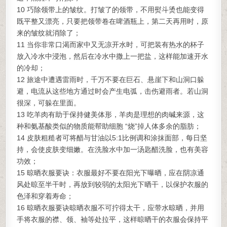
10 巧除领带上的皱纹。打皱了的领带，不用熨斗烫也能变得
既平整又漂亮，只要把领带卷在啤酒瓶上，第二天再用时，原
来的皱纹就消除了；
11 当你非常口渴而家中又无凉开水时，可把装有热水的杯子
放入冷水中浸泡，然后在冷水中撒上一把盐，这样能加速开水
的冷却；
12 旅途中遭遇雷雨时，千万不要在巨石、悬崖下和山洞口躲
避，电流从这些地方通过时会产生电弧，击伤避雨者。若山洞
很深，可躲在里面。
13 吃羊肉有助于保持健美体形，羊肉是理想的肉碱来源，这
种和氨基酸类似的物质能帮助细胞 “烧”掉人体多余的脂肪；
14 皮肤粗糙者可将醋与甘油以5:1比例调和涂抹面部，每日坚
持，会使皮肤变细嫩。在洗脸水中加一汤匙醋洗脸，也有美容
功效；
15 晾晒衣服要诀：衣服最好不要在阳光下曝晒，应在阴凉通
风处晾至半干时，再放到较弱的太阳光下晒干，以保护衣服的
色泽和穿着寿命；
16 晾晒衣服要诀晾晒衣服不可拧得太干，应带水晾晒，并用
手将衣服的襟、领、袖等处拉平，这样晾晒干的衣服会保持平