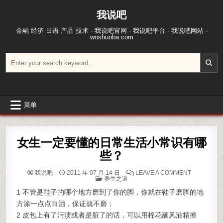
跳至内容
我说吧
金融 经济 日语 产品 技术 - 我说吧官网 - 我说吧平台 - 我说吧网站 -
woshuoba.com
搜索：
菜单
女生一定要懂的日常生活小常识有哪
些？
ON 女生
我说吧
2011 年 07 月 14 日
LEAVE A COMMENT
POSTED IN
养生之道
1 不管是鞋子的哪个地方磨到了你的脚，你就在鞋子磨脚的地
方涂一点点白酒，保证就不磨；
2 皮包上有了污渍或者是脏了的话，可以用棉花蘸风油精擦