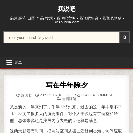
跳至内容
我说吧
金融 经济 日语 产品 技术 - 我说吧官网 - 我说吧平台 - 我说吧网站 -
woshuoba.com
搜索：
菜单
写在牛年除夕
ON 写在牛
我说吧
2021 年 02 月 11 日
LEAVE A COMMENT
POSTED IN
心情随笔
又是新的一年来到了，牛年即将到来。过去的这一年非常不平
凡，经历了很多大的历史事件，对个人来说也有了调整和转
型，总体来说还是按照内心去走的，还算是满意。
这两天趁着有时间，把网站空间从德国迁移到香港，访问速度