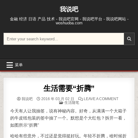
跳至内容
我说吧
金融 经济 日语 产品 技术 - 我说吧官网 - 我说吧平台 - 我说吧网站 -
woshuoba.com
搜索：
菜单
生活需要“折腾”
ON 生活需要
我说吧
2016 年 03 月 02 日
LEAVE A COMMENT
POSTED IN
生活随笔
今天有人让我抽签，说有神秘内容。好奇，从满满一个大箱子
的牛皮纸包装的签中抽了一个。默想是个大红包？拆开一看，
如图所示“折腾”
哈哈有些意外，不过还是觉得挺好玩。年轻不折腾，啥时候折