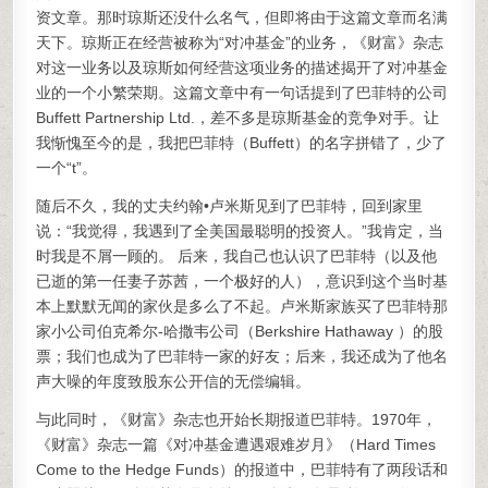
资文章。那时琼斯还没什么名气，但即将由于这篇文章而名满
天下。琼斯正在经营被称为“对冲基金”的业务，《财富》杂志
对这一业务以及琼斯如何经营这项业务的描述揭开了对冲基金
业的一个小繁荣期。这篇文章中有一句话提到了巴菲特的公司
Buffett Partnership Ltd.，差不多是琼斯基金的竞争对手。让
我惭愧至今的是，我把巴菲特（Buffett）的名字拼错了，少了
一个“t”。
随后不久，我的丈夫约翰•卢米斯见到了巴菲特，回到家里
说：“我觉得，我遇到了全美国最聪明的投资人。”我肯定，当
时我是不屑一顾的。 后来，我自己也认识了巴菲特（以及他
已逝的第一任妻子苏茜，一个极好的人），意识到这个当时基
本上默默无闻的家伙是多么了不起。卢米斯家族买了巴菲特那
家小公司伯克希尔-哈撒韦公司（Berkshire Hathaway ）的股
票；我们也成为了巴菲特一家的好友；后来，我还成为了他名
声大噪的年度致股东公开信的无偿编辑。
与此同时，《财富》杂志也开始长期报道巴菲特。1970年，
《财富》杂志一篇《对冲基金遭遇艰难岁月》（Hard Times
Come to the Hedge Funds）的报道中，巴菲特有了两段话和