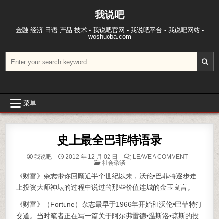
跳至内容
我说吧
金融 经济 日语 产品 技术 - 我说吧官网 - 我说吧平台 - 我说吧网站 -
woshuoba.com
搜索：
菜单
史上最全巴菲特语录
ON 史上最
我说吧
2012 年 12 月 02 日
LEAVE A COMMENT
POSTED IN
社会杂谈
《财富》杂志带你回顾近半个世纪以来，沃伦•巴菲特逐步走
上投资大师神坛的过程中说过的那些价值连城的金玉良言。
《财富》（Fortune）杂志最早于1966年开始和沃伦•巴菲特打
交道。当时笔者正在写一篇关于阿尔弗雷德•温斯洛•琼斯的投