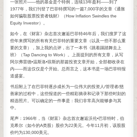
一张照片——他的基金是个特例，连续13年盈利——到了
1977年，我们刊登了巴菲特撰写的一篇7,000字的文章《通胀
如何骗取股票投资者钱财》（How Inflation Swindles the
Equity Investor）。
如今，在《财富》杂志首次邂逅巴菲特46年后，我们搜罗了这
些年来撰写的所有有关巴菲特的重要文章（以及一些不那么重
要的文章），加上我的点评，出了一本书《跳着踢踏舞去上
班》（Tap Dancing to Work）。上面提到的所有文章，从写
阿尔弗雷德•温斯洛•琼斯的那篇投资文章开始，全部都收录在
内——而这仅仅是个开始。总而言之，这本书是一场巴菲特报
道盛宴。
书后附上了在巴菲特逐步成长为一位伟大的投资人/管理者/慈
善家的过程中，这些报道的一些精彩摘录和记录下那些时刻的
精选照片。可以确定的一件事是：我们非常高兴能够参与其
中。
尾声：1966年，当《财富》杂志首次邂逅沃伦•巴菲特时，伯
克希尔（如今的A类股）股价为22美元。今年11月初，该股股
价约为130,000美元。