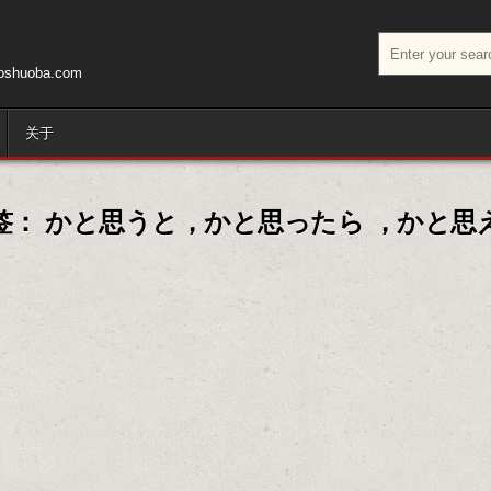
搜索：
huoba.com
关于
签：
かと思うと，かと思ったら ，かと思