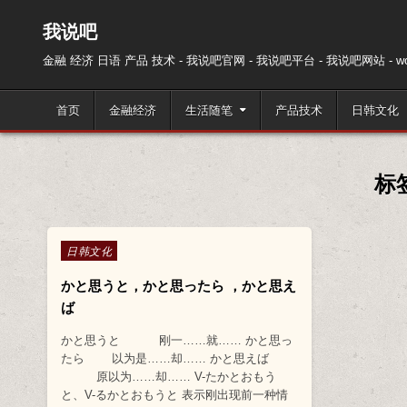
跳至内容
我说吧
金融 经济 日语 产品 技术 - 我说吧官网 - 我说吧平台 - 我说吧网站 - wos
首页
金融经济
生活随笔
产品技术
日韩文化
标
Posted in
日韩文化
かと思うと，かと思ったら ，かと思え
ば
かと思うと 刚一……就…… かと思っ
たら 以为是……却…… かと思えば
原以为……却…… V-たかとおもう
と、V-るかとおもうと 表示刚出现前一种情