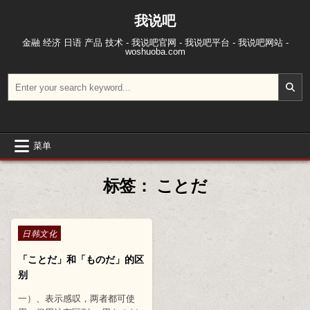
跳至内容
我说吧
金融 经济 日语 产品 技术 - 我说吧官网 - 我说吧平台 - 我说吧网站 -
woshuoba.com
搜索：
菜单
标签：
ことだ
Posted in
日韩文化
「ことだ」和「ものだ」的区
别
一）、表示感叹，两者都可使