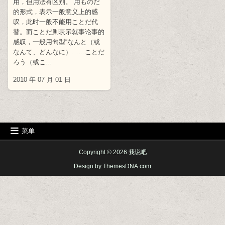
用，但用法有区别。 用ものだ
的形式，表示一般意义上的感
叹，此时一般不能用ことだ代
替。而ことだ则表示就事论事的
感叹，一般用句型“なんと（或
なんて、どんなに）……ことだ
ろう（或こ...
2010 年 07 月 01 日
菜单
Copyright © 2026 我说吧
Design by ThemesDNA.com