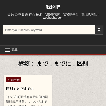
跳至内容
我说吧
金融 经济 日语 产品 技术 - 我说吧官网 - 我说吧平台 - 我说吧网站 -
woshuoba.com
搜索：
菜单
标签：
まで，までに，区别
Posted in
日韩文化
区别：まで/までに
“まで”在前面带有表示时间的词
语时表示期限。 いつごろまで