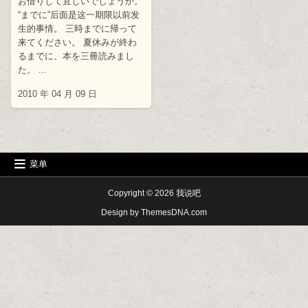
お借りして宜しいでしょうか。
“までに”后面是这一期限以前发
生的事情。 三時までに帰って
来てください。 夏休みが終わ
るまでに、本を三冊読みまし
た。 ...
2010 年 04 月 09 日
菜单
Copyright © 2026 我说吧
Design by ThemesDNA.com