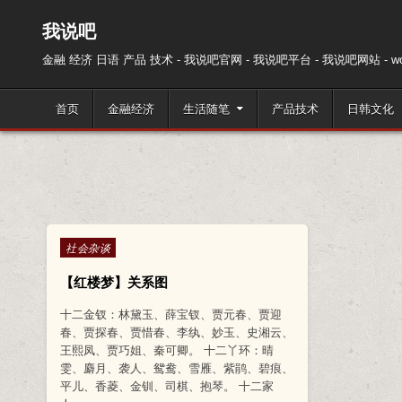
跳至内容
我说吧
金融 经济 日语 产品 技术 - 我说吧官网 - 我说吧平台 - 我说吧网站 - wos
首页
金融经济
生活随笔
产品技术
日韩文化
Posted in
社会杂谈
【红楼梦】关系图
十二金钗：林黛玉、薛宝钗、贾元春、贾迎
春、贾探春、贾惜春、李纨、妙玉、史湘云、
王熙凤、贾巧姐、秦可卿。 十二丫环：晴
雯、麝月、袭人、鸳鸯、雪雁、紫鹃、碧痕、
平儿、香菱、金钏、司棋、抱琴。 十二家