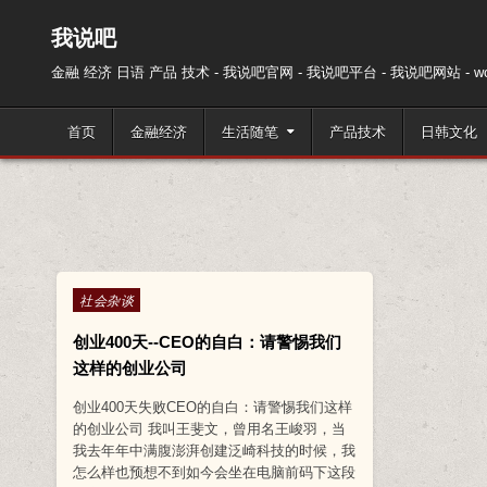
跳至内容
我说吧
金融 经济 日语 产品 技术 - 我说吧官网 - 我说吧平台 - 我说吧网站 - wos
首页
金融经济
生活随笔
产品技术
日韩文化
Posted in
社会杂谈
创业400天--CEO的自白：请警惕我们
这样的创业公司
创业400天失败CEO的自白：请警惕我们这样
的创业公司 我叫王斐文，曾用名王峻羽，当
我去年年中满腹澎湃创建泛崎科技的时候，我
怎么样也预想不到如今会坐在电脑前码下这段