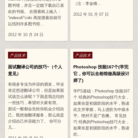
（注：李金锋...
图书馆，并且一定能下载自己喜
欢的书籍。 在搜索框上输入：
2012 年 01 月 07 日
“indexof/”cnki 再按搜索你就可
以找到许多图书馆...
2012 年 10 月 24 日
Posted in
Posted in
产品技术
产品技术
面试翻译公司的技巧~（个人
Photoshop 技能167个(学完
意见）
它，你可以去相馆做高级设计
师了)
有很多专业为外语的朋友，毕业
肯定想进翻译公司，但是如果面
学PS基础：Photoshop 技能167
试该怎么谈呢？下面是我总结的
个 经典的Photoshop技巧大全，
一些技巧，希望对大家有用。
如果你是初级阶段的水平，熟读
面试一般都会先给你机会介绍自
此文并掌握，马上进阶为中级水
己。既然做翻译服务，那么就是
平。绝对不是广告噢。 常见技
介绍自己外语能力了。 你可分
巧 经典的Photoshop技巧大全，
几...
如果你是初级阶段的水平，熟读
此...