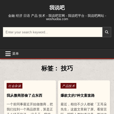
跳至内容
我说吧
金融 经济 日语 产品 技术 - 我说吧官网 - 我说吧平台 - 我说吧网站 -
woshuoba.com
搜索：
菜单
标签：
技巧
Posted in
Posted in
社会杂谈
产品技术
我从微商那偷了点东西
爆款文的7种文案套路
一个前同事最近开始做微商，把
最近，相信不少人都被「王耳朵
我们拉到一个商品群里，算是正
先生」这篇文章刷了屏。看留言