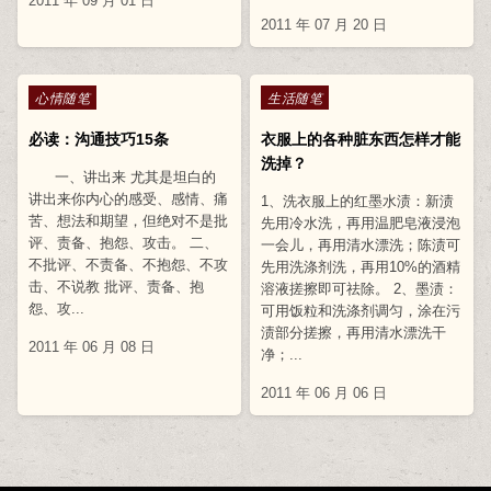
2011 年 09 月 01 日
2011 年 07 月 20 日
Posted in
Posted in
心情随笔
生活随笔
必读：沟通技巧15条
衣服上的各种脏东西怎样才能
洗掉？
一、讲出来 尤其是坦白的
讲出来你内心的感受、感情、痛
1、洗衣服上的红墨水渍：新渍
苦、想法和期望，但绝对不是批
先用冷水洗，再用温肥皂液浸泡
评、责备、抱怨、攻击。 二、
一会儿，再用清水漂洗；陈渍可
不批评、不责备、不抱怨、不攻
先用洗涤剂洗，再用10%的酒精
击、不说教 批评、责备、抱
溶液搓擦即可祛除。 2、墨渍：
怨、攻...
可用饭粒和洗涤剂调匀，涂在污
渍部分搓擦，再用清水漂洗干
2011 年 06 月 08 日
净；...
2011 年 06 月 06 日