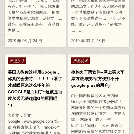
儿八经开张了。 没几天，我就
区，明眼人都知道这是一篇浓浓
有点儿扛不住了。 每天她发来
的鸡汤文，但为什么大家还是情
大量的商品介绍和图片。 朋友
不自禁地贡献了流量呢？ 大多
圈早中晚固定刷屏，从软文、二
数人不会深思这一点，但运营不
维码、链接应有尽有。 商品群
能。做运营，避免不了研究热
内勤...
点，...
2019 年 06 月 24 日
2019 年 03 月 26 日
Posted in
Posted in
产品技术
产品技术
美国人教你这样用Google，
抢购火车票软件--网上买火车
你真的会变特工！！！（看了
票方法与技巧(方便打不开
才感叹原来这么多年的
google plus的用户)
GOOGLE是白用了~这就是百
由于国内很多地区无法访问
度永远无法超越G的原因吧
Google+,我把原作者g+网名为
~）
林静琴所做的一个抢购火车票程
序的文章转发到博客上，方便大
大前提：英文
家。 林静琴 - 昨天下午
Google→www.google.com 第一
9:34（已编辑） - 公开 铁道部
篇 在搜索框上输入：“indexof/”
网站刷火车票的脚本继续更新！
inurl:lib 再按搜索你将进入许多