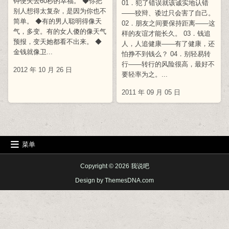
钟便失去60秒的幸福。 ◆你把
01．犯了错误就该诚实地认错
别人想得太复杂，是因为你也不
——狡辩、诿过只会害了自己。
简单。 ◆有的男人聪明得像天
02．朋友之间要保持距离——这
气，多变。有的女人傻的像天气
样的友谊才能长久。 03．钱追
预报，变天她都看不出来。 ◆
人，人追健康——有了健康，还
金钱就像卫...
怕挣不到钱么？ 04．别轻易转
行——转行的风险很高，最好不
2012 年 10 月 26 日
要轻率为之。...
2011 年 09 月 05 日
菜单
Copyright © 2026 我说吧
Design by ThemesDNA.com