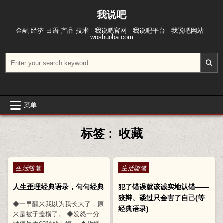
跳至内容
我说吧
金融 经济 日语 产品 技术 - 我说吧官网 - 我说吧平台 - 我说吧网站 -
woshuoba.com
搜索：
菜单
标签：
收藏
Posted in
Posted in
生活随笔
生活随笔
人生歪理经典语录，句句经典
犯了错误就该诚实地认错——
狡辩、诿过只会害了自己(等
◆一早醒来我以为我长大了，原
经典语录)
来是被子盖横了。 ◆发怒一分