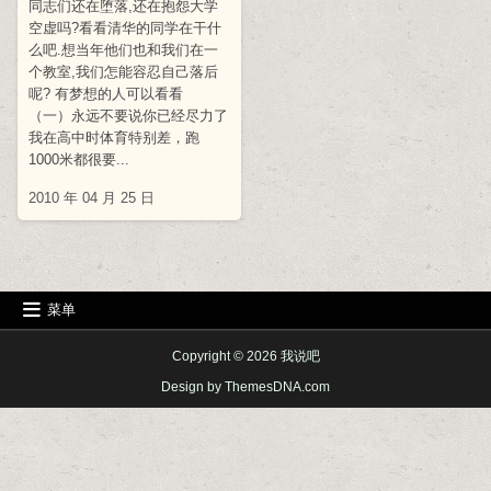
同志们还在堕落,还在抱怨大学
空虚吗?看看清华的同学在干什
么吧.想当年他们也和我们在一
个教室,我们怎能容忍自己落后
呢? 有梦想的人可以看看
（一）永远不要说你已经尽力了
我在高中时体育特别差，跑
1000米都很要...
2010 年 04 月 25 日
菜单
Copyright © 2026 我说吧
Design by ThemesDNA.com