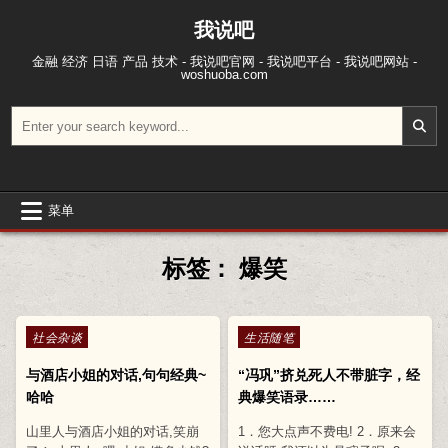
跳至内容
我说吧
金融 经济 日语 产品 技术 - 我说吧官网 - 我说吧平台 - 我说吧网站 -
woshuoba.com
搜索：
菜单
标签：
爆笑
Posted in
Posted in
社会杂谈
生活随笔
与酒店小姐的对话,句句经典~
“冯巩”挤兑死人不带脏字，经
哈哈
典爆笑语录……
山里人与酒店小姐的对话,笑崩
1．您大点声不费电! 2．原来会