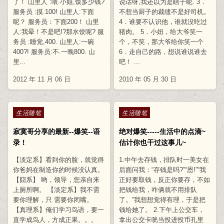
了！ 山里人 :喂.小姐,馍多少钱?
说话呀,我还以为是瞎子呢. 3．
服务员 :摸.100! 山里人:下面
不想当厨子的裁缝不是好司机。
呢？ 服务员：下面200！ 山里
4．谁要不认识他，谁就没吃过
人:我晕！不是吧!?那水饺呢? 服
猪肉。 5．小妞，给大爷笑一
务员 :睡觉,400. 山里人:一碗
个，不笑，那大爷给你笑一个
400?! 服务员:不.一晚800. 山
6．走自己的路，想说谁说谁去
里...
吧！ ...
2012 年 11 月 06 日
2010 年 05 月 30 日
Posted in
Posted in
生活随笔
生活随笔
寂寞哥分享的最新--爆笑--语
绝对爆笑-----生活中的点滴~
录！
估计你也干过这事儿~
【淡定系】看到你的脸，就觉得
1.中午去存钱，排队时一美女在
你爸妈在制造你的时候没认真。
后面问我：“存钱是吗?”“恩!”“我
【囧系】 哟，领导，您亲自来
正好要取钱，反正你要存，不如
上厕所啊。 【淡定系】我不需
把钱给我，咋俩就不用排队
要你理解，只 需要你闭嘴。
了。”我想想觉得有理，于是把
【真理系】俺们学习鸟语，要一
钱给她了。 2.下午上公交车，
直学成鸟人，方成正果。。。
拿出公交卡咣当投进投币孔里