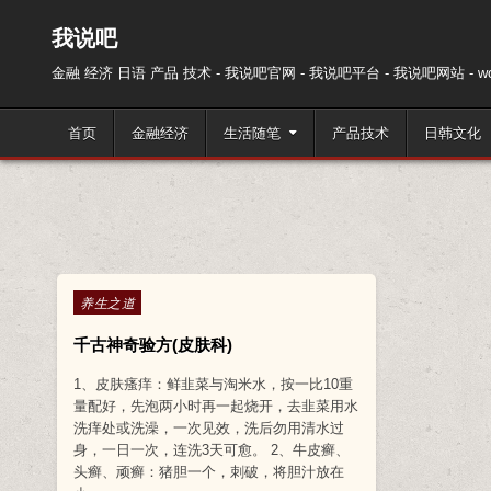
跳至内容
我说吧
金融 经济 日语 产品 技术 - 我说吧官网 - 我说吧平台 - 我说吧网站 - wos
首页
金融经济
生活随笔
产品技术
日韩文化
Posted in
养生之道
千古神奇验方(皮肤科)
1、皮肤瘙痒：鲜韭菜与淘米水，按一比10重
量配好，先泡两小时再一起烧开，去韭菜用水
洗痒处或洗澡，一次见效，洗后勿用清水过
身，一日一次，连洗3天可愈。 2、牛皮癣、
头癣、顽癣：猪胆一个，刺破，将胆汁放在