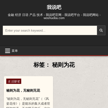
跳至内容
我说吧
金融 经济 日语 产品 技术 - 我说吧官网 - 我说吧平台 - 我说吧网站 -
woshuoba.com
搜索：
菜单
标签：
秘则为花
Posted in
生活随笔
秘则为花，无秘则无花
“秘则为花，无秘则无花”（《风
姿花传》）是能乐的集大成者世